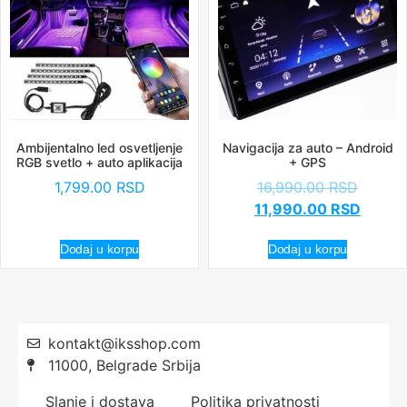
Ambijentalno led osvetljenje
Navigacija za auto – Android
RGB svetlo + auto aplikacija
+ GPS
1,799.00
RSD
16,990.00
RSD
11,990.00
RSD
Dodaj u korpu
Dodaj u korpu
kontakt@iksshop.com
11000, Belgrade Srbija
Slanje i dostava
Politika privatnosti