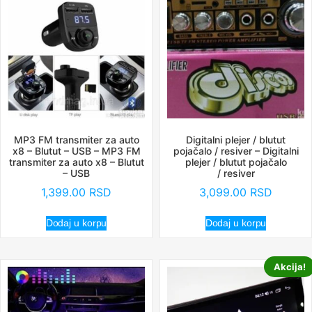
MP3 FM transmiter za auto
Digitalni plejer / blutut
x8 – Blutut – USB – MP3 FM
pojačalo / resiver – Digitalni
transmiter za auto x8 – Blutut
plejer / blutut pojačalo
– USB
/ resiver
1,399.00
RSD
3,099.00
RSD
Dodaj u korpu
Dodaj u korpu
Akcija!