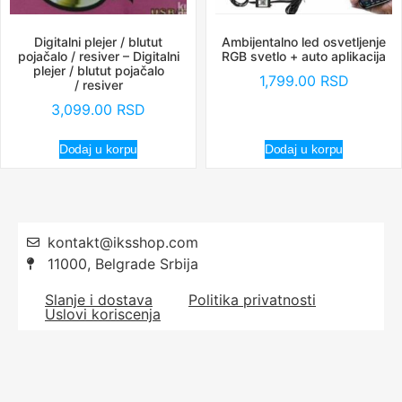
Digitalni plejer / blutut
Ambijentalno led osvetljenje
pojačalo / resiver – Digitalni
RGB svetlo + auto aplikacija
plejer / blutut pojačalo
1,799.00
RSD
/ resiver
3,099.00
RSD
Dodaj u korpu
Dodaj u korpu
kontakt@iksshop.com
11000, Belgrade Srbija
Slanje i dostava
Politika privatnosti
Uslovi koriscenja