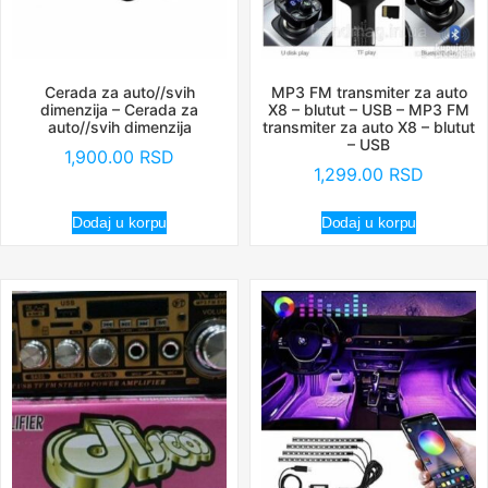
Cerada za auto//svih
MP3 FM transmiter za auto
dimenzija – Cerada za
X8 – blutut – USB – MP3 FM
auto//svih dimenzija
transmiter za auto X8 – blutut
– USB
1,900.00
RSD
1,299.00
RSD
Dodaj u korpu
Dodaj u korpu