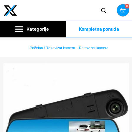
0
Kompletna ponuda
Početna
/ Retrovizor kamera – Retrovizor kamera