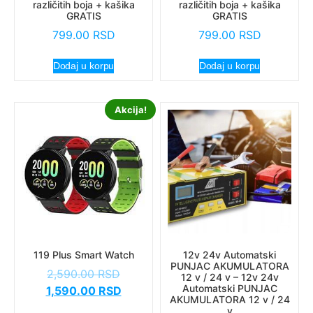
različitih boja + kašika
različitih boja + kašika
GRATIS
GRATIS
799.00
RSD
799.00
RSD
Dodaj u korpu
Dodaj u korpu
Akcija!
119 Plus Smart Watch
12v 24v Automatski
PUNJAC AKUMULATORA
2,590.00
RSD
12 v / 24 v – 12v 24v
Automatski PUNJAC
1,590.00
RSD
AKUMULATORA 12 v / 24
v