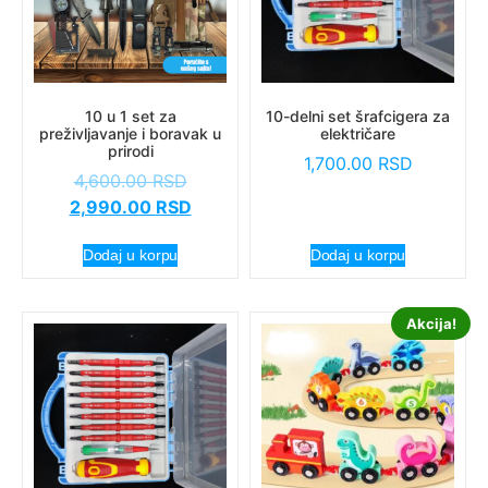
10 u 1 set za
10-delni set šrafcigera za
preživljavanje i boravak u
električare
prirodi
1,700.00
RSD
4,600.00
RSD
2,990.00
RSD
Dodaj u korpu
Dodaj u korpu
Akcija!