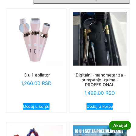
3 u 1 epilator
-Digitalni -manometar za -
pumpanje -guma -
1,260.00
RSD
PROFESIONAL
1,499.00
RSD
Dodaj u korpu
Dodaj u korpu
Akcija!