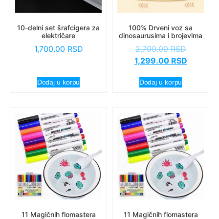
10-delni set šrafcigera za
100% Drveni voz sa
električare
dinosaurusima i brojevima
1,700.00
RSD
2,700.00
RSD
1,299.00
RSD
Dodaj u korpu
Dodaj u korpu
11 Magičnih flomastera
11 Magičnih flomastera