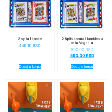
2 spila i kocke
2 špila karata i kockica u
stilu Vegas-a
449.10
RSD
990.00
RSD
590.00
RSD
Dodaj u korpu
Dodaj u korpu