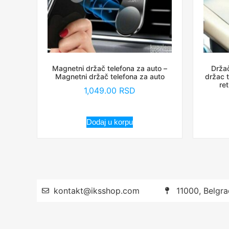
Magnetni držač telefona za auto –
Držač
Magnetni držač telefona za auto
držac t
re
1,049.00
RSD
Dodaj u korpu
kontakt@iksshop.com
11000, Belgra