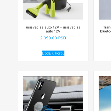
usisvac za auto 12V – usisvac za
Tran
auto 12V
blueto
2,099.00
RSD
Dodaj u korpu