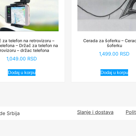
 za telefon na retrovizoru –
Cerada za šoferku – Cera
elefona – Držač za telefon na
šoferku
trovizoru – držac telefona
1,499.00
RSD
1,049.00
RSD
Dodaj u korpu
Dodaj u korpu
Slanje i dostava
Poli
de Srbija