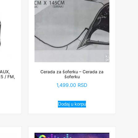
 AUX,
Cerada za šoferku – Cerada za
5 / FM,
šoferku
1,499.00
RSD
Dodaj u korpu