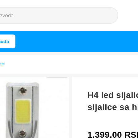
nuda
jem
H4 led sijal
sijalice sa 
1,399.00
RS