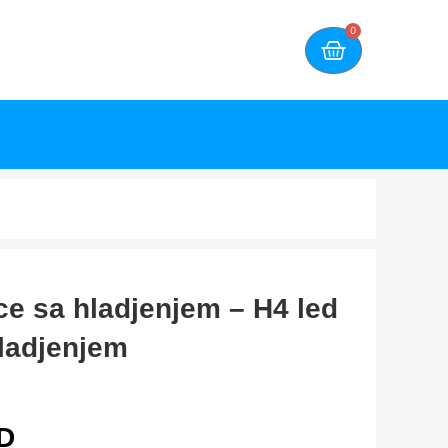
0
ice sa hladjenjem – H4 led
hladjenjem
D