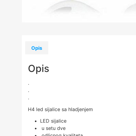
Opis
Opis
.
.
.
H4 led sijalice sa hladjenjem
LED sijalice
u setu dve
odlicnog kvaliteta