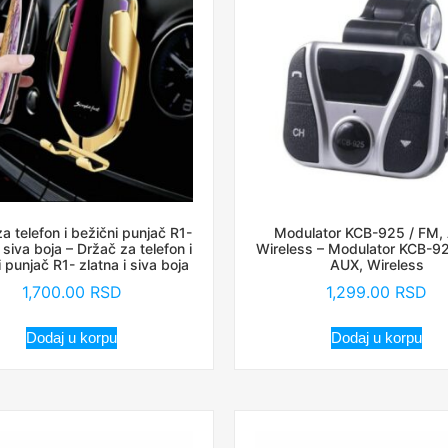
a telefon i bežični punjač R1-
Modulator KCB-925 / FM,
i siva boja – Držač za telefon i
Wireless – Modulator KCB-92
 punjač R1- zlatna i siva boja
AUX, Wireless
1,700.00
RSD
1,299.00
RSD
Dodaj u korpu
Dodaj u korpu