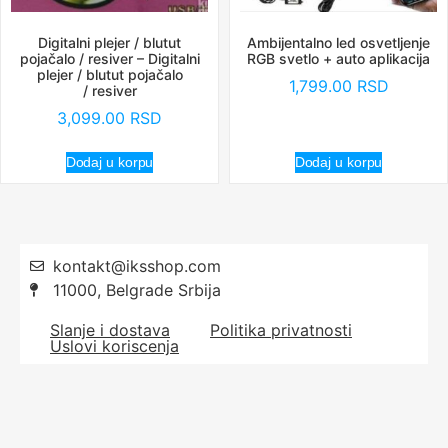
Digitalni plejer / blutut
Ambijentalno led osvetljenje
pojačalo / resiver – Digitalni
RGB svetlo + auto aplikacija
plejer / blutut pojačalo
1,799.00
RSD
/ resiver
3,099.00
RSD
Dodaj u korpu
Dodaj u korpu
kontakt@iksshop.com
11000, Belgrade Srbija
Slanje i dostava
Politika privatnosti
Uslovi koriscenja