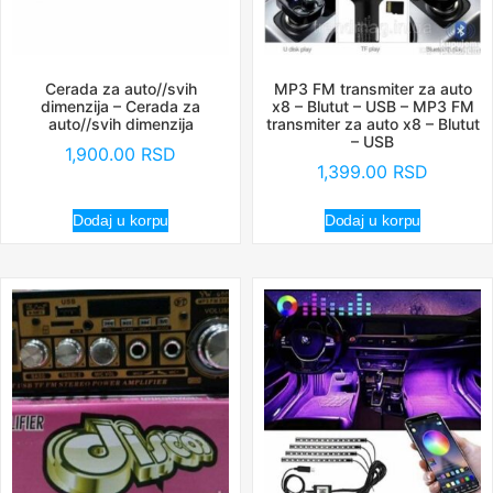
Cerada za auto//svih
MP3 FM transmiter za auto
dimenzija – Cerada za
x8 – Blutut – USB – MP3 FM
auto//svih dimenzija
transmiter za auto x8 – Blutut
– USB
1,900.00
RSD
1,399.00
RSD
Dodaj u korpu
Dodaj u korpu