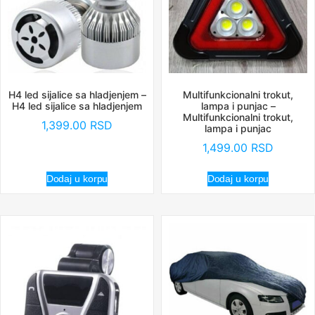
H4 led sijalice sa hladjenjem –
Multifunkcionalni trokut,
H4 led sijalice sa hladjenjem
lampa i punjac –
Multifunkcionalni trokut,
1,399.00
RSD
lampa i punjac
1,499.00
RSD
Dodaj u korpu
Dodaj u korpu