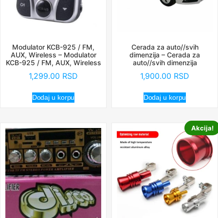
Modulator KCB-925 / FM,
Cerada za auto//svih
AUX, Wireless – Modulator
dimenzija – Cerada za
KCB-925 / FM, AUX, Wireless
auto//svih dimenzija
1,299.00
RSD
1,900.00
RSD
Dodaj u korpu
Dodaj u korpu
Akcija!