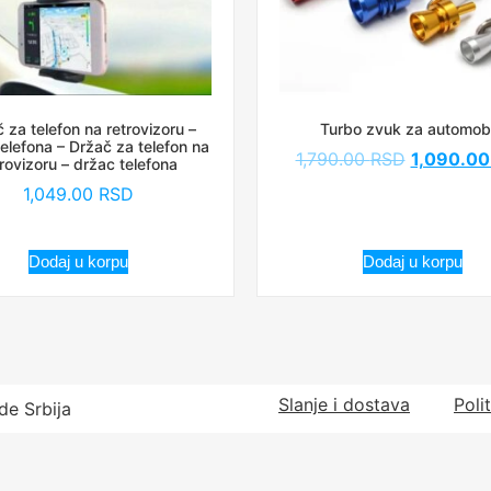
 za telefon na retrovizoru –
Turbo zvuk za automobi
elefona – Držač za telefon na
1,790.00
RSD
1,090.0
trovizoru – držac telefona
1,049.00
RSD
Dodaj u korpu
Dodaj u korpu
Slanje i dostava
Poli
de Srbija