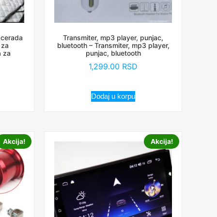
 cerada
Transmiter, mp3 player, punjac,
 za
bluetooth – Transmiter, mp3 player,
a za
punjac, bluetooth
1,299.00
RSD
Dodaj u korpu
Akcija!
Akcija!