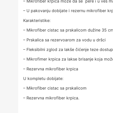
– Mikrofiber krpica može da se pere i u veš ma
– U pakovanju dobijate i rezernu mikrofiber kr
Karakteristike:
– Mikrofiber cistac sa prskalicom dužine 35 c
– Prskalica sa rezervoarom za vodu u dršci
– Fleksibilni zglod za lakše čićenje teze dostu
– Mikrofimer krpica za lakse brisanje koja mož
– Rezervna mikrofiber krpica
U kompletu dobijate:
– Mikrofiber cistac sa prskalicom
– Rezervna mikrofiber krpica.