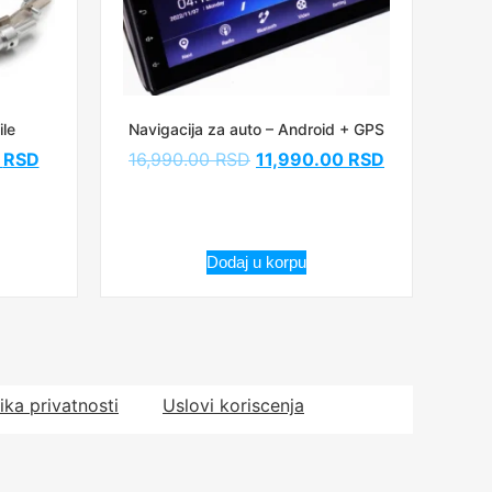
le
Navigacija za auto – Android + GPS
0
RSD
16,990.00
RSD
11,990.00
RSD
Dodaj u korpu
tika privatnosti
Uslovi koriscenja