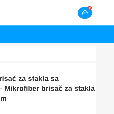
0
risač za stakla sa
 Mikrofiber brisač za stakla
om