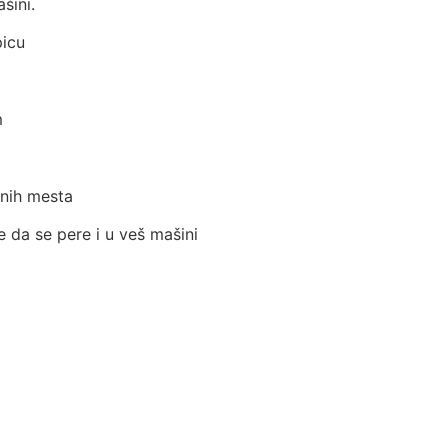
šini.
picu
m
pnih mesta
e da se pere i u veš mašini