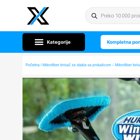
Kompletna po
Početna
/ Mikrofiber brisač za stakla sa prskalicom – Mikrofiber bri