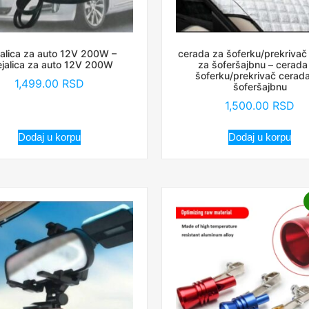
jalica za auto 12V 200W –
cerada za šoferku/prekrivač
ejalica za auto 12V 200W
za šoferšajbnu – cerada
šoferku/prekrivač cerad
1,499.00
RSD
šoferšajbnu
1,500.00
RSD
Dodaj u korpu
Dodaj u korpu