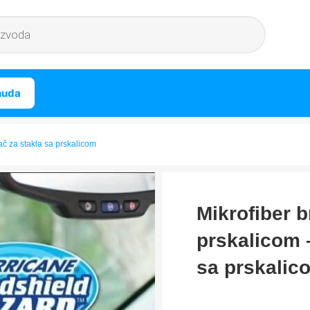
nuda
sač za stakla sa prskalicom
Mikrofiber b
prskalicom –
sa prskalic