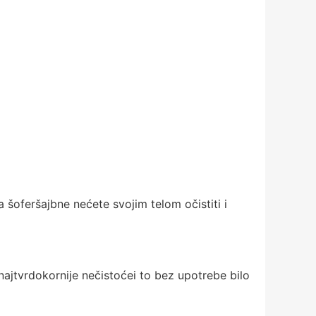
 šoferšajbne nećete svojim telom očistiti i
 najtvrdokornije nečistoćei to bez upotrebe bilo