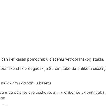
ktičan i efikasan pomoćnik u čišćenju vetrobranskog stakla.
obransko staklo dugačak je 35 cm, tako da prilikom čišćenja
na 25 cm i odložiti u kasetu
e vam da očistite sve ćoškove, a mikrofiber će ukloniti čak i
ode.