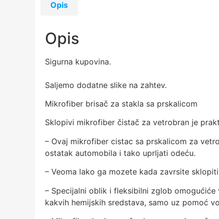
Opis
Opis
Sigurna kupovina.
Saljemo dodatne slike na zahtev.
Mikrofiber brisač za stakla sa prskalicom
Sklopivi mikrofiber čistač za vetrobran je pra
– Ovaj mikrofiber cistac sa prskalicom za vetr
ostatak automobila i tako uprljati odeću.
– Veoma lako ga mozete kada zavrsite sklopiti 
– Specijalni oblik i fleksibilni zglob omogućić
kakvih hemijskih sredstava, samo uz pomoć v