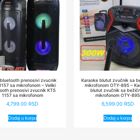
i bluetooth prenosivi zvucnik
Karaoke blutut zvučnik sa b
157 sa mikrofonom – Veliki
mikrofonom OTY-895 – Ka
ooth prenosivi zvucnik KTS
blutut zvučnik sa bežič
1157 sa mikrofonom
mikrofonom OTY-895
4,799.00
RSD
6,599.00
RSD
Dodaj u korpu
Dodaj u korpu