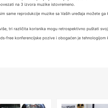
povezati na 3 izvora muzike istovremeno.
im same reprodukcije muzike sa Vaših uređaja možete ga kor
še, tri različita korisnika mogu retrospektivno puštati svoj
free konferencijske pozive i obogaćen je tehnologijom koj