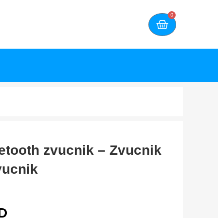
0
etooth zvucnik – Zvucnik
vucnik
D