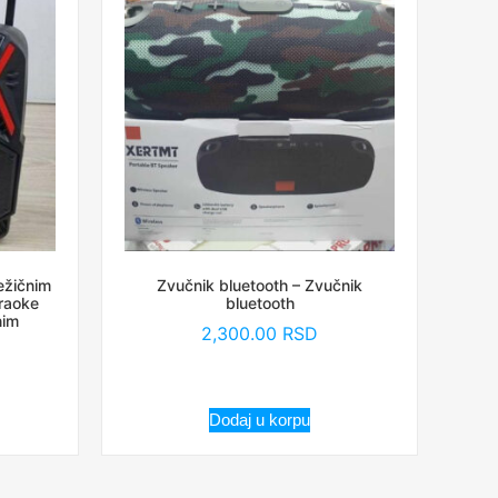
ežičnim
Zvučnik bluetooth – Zvučnik
raoke
bluetooth
nim
2,300.00
RSD
Dodaj u korpu