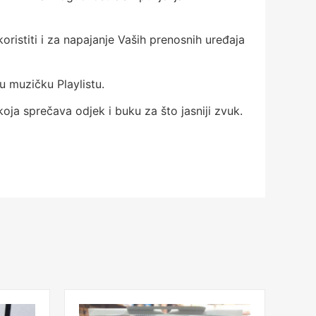
istiti i za napajanje Vaših prenosnih uređaja
u muzičku Playlistu.
a sprečava odjek i buku za što jasniji zvuk.