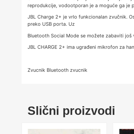
reprodukcije, vodootporan je a moguće ga je 
JBL Charge 2+ je vrlo funkcionalan zvučnik. Os
preko USB porta. Uz
Bluetooth Social Mode se možete zabaviti još vi
JBL CHARGE 2+ ima ugrađeni mikrofon za hands-
Zvucnik Bluetooth zvucnik
Slični proizvodi