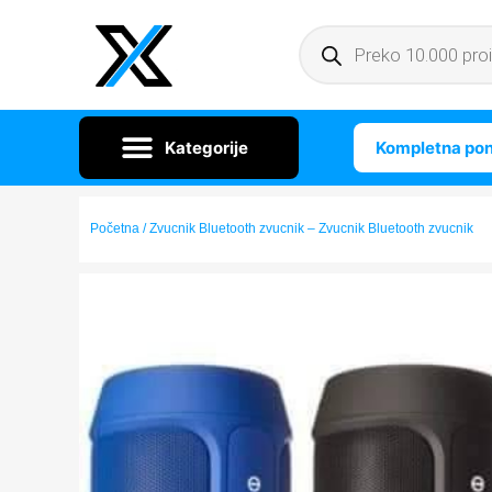
Kompletna po
Početna
/ Zvucnik Bluetooth zvucnik – Zvucnik Bluetooth zvucnik