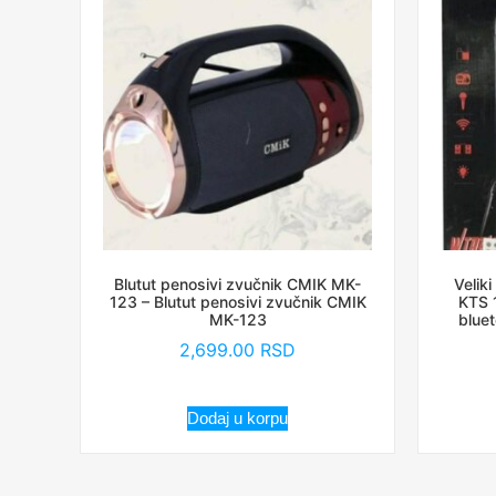
Blutut penosivi zvučnik CMIK MK-
Velik
123 – Blutut penosivi zvučnik CMIK
KTS 1
MK-123
bluet
2,699.00
RSD
Dodaj u korpu