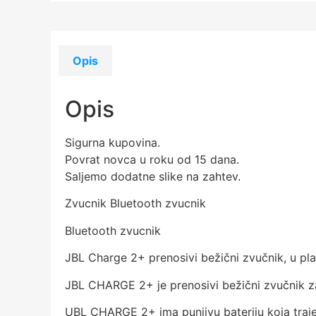
Opis
Opis
Sigurna kupovina.
Povrat novca u roku od 15 dana.
Saljemo dodatne slike na zahtev.
Zvucnik Bluetooth zvucnik
Bluetooth zvucnik
JBL Charge 2+ prenosivi bežični zvučnik, u plav
JBL CHARGE 2+ je prenosivi bežični zvučnik za
UBL CHARGE 2+ ima punjivu bateriju koja traje