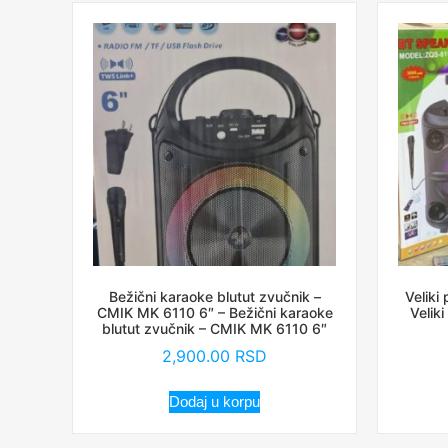
Bežični karaoke blutut zvučnik –
Veliki
CMIK MK 6110 6″ – Bežični karaoke
Velik
blutut zvučnik – CMIK MK 6110 6″
2,900.00
RSD
Dodaj u korpu