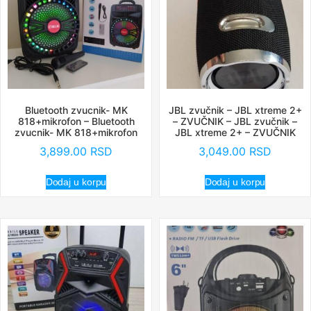
Bluetooth zvucnik- MK
JBL zvučnik – JBL xtreme 2+
818+mikrofon – Bluetooth
– ZVUČNIK – JBL zvučnik –
zvucnik- MK 818+mikrofon
JBL xtreme 2+ – ZVUČNIK
3,899.00
RSD
3,049.00
RSD
Dodaj u korpu
Dodaj u korpu