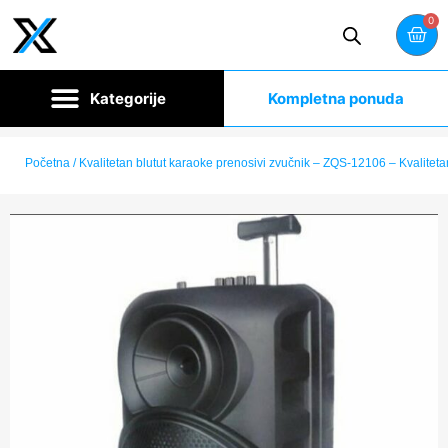
0
Kompletna ponuda
Početna
/ Kvalitetan blutut karaoke prenosivi zvučnik – ZQS-12106 – Kvalitet