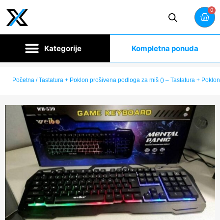
0
Kompletna ponuda
Početna
/ Tastatura + Poklon prošivena podloga za miš () – Tastatura + Poklo