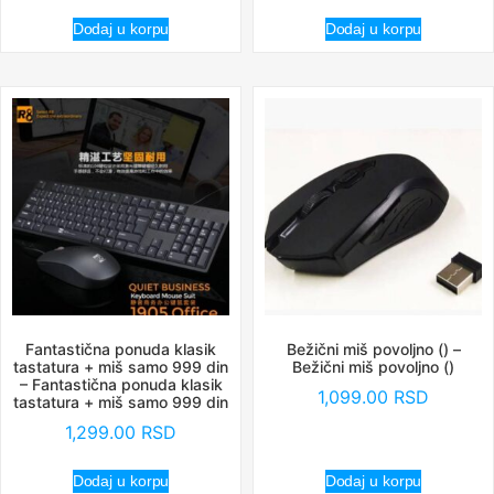
Dodaj u korpu
Dodaj u korpu
Fantastična ponuda klasik
Bežični miš povoljno () –
tastatura + miš samo 999 din
Bežični miš povoljno ()
– Fantastična ponuda klasik
1,099.00
RSD
tastatura + miš samo 999 din
1,299.00
RSD
Dodaj u korpu
Dodaj u korpu