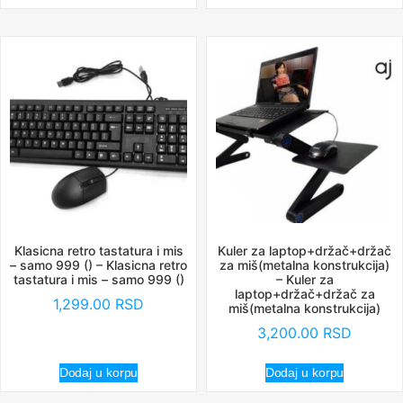
Klasicna retro tastatura i mis
Kuler za laptop+držač+držač
– samo 999 () – Klasicna retro
za miš(metalna konstrukcija)
tastatura i mis – samo 999 ()
– Kuler za
laptop+držač+držač za
1,299.00
RSD
miš(metalna konstrukcija)
3,200.00
RSD
Dodaj u korpu
Dodaj u korpu