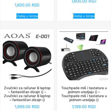
1,600.00
RSD
1,600.00
RSD
Dodaj u korpu
Dodaj u korpu
Zvučnici za računar ili laptop
Touchpade miš i tastatura u
– fantastičan dizajn () –
jednom uredjaju () –
Zvučnici za računar ili laptop
Touchpade miš i tastatura u
– fantastičan dizajn ()
jednom uredjaju ()
1,999.00
RSD
1,199.00
RSD