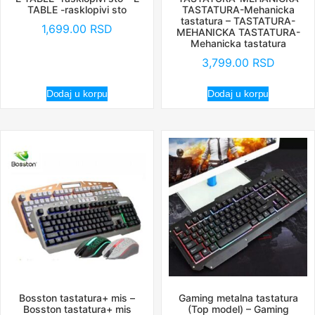
TABLE -rasklopivi sto
TASTATURA-Mehanicka
tastatura – TASTATURA-
1,699.00
RSD
MEHANICKA TASTATURA-
Mehanicka tastatura
3,799.00
RSD
Dodaj u korpu
Dodaj u korpu
Bosston tastatura+ mis –
Gaming metalna tastatura
Bosston tastatura+ mis
(Top model) – Gaming