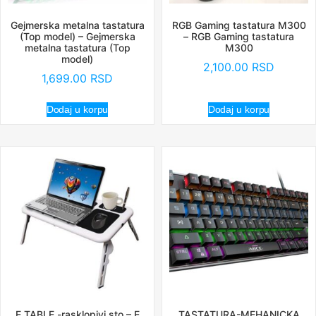
Gejmerska metalna tastatura
RGB Gaming tastatura M300
(Top model) – Gejmerska
– RGB Gaming tastatura
metalna tastatura (Top
M300
model)
2,100.00
RSD
1,699.00
RSD
Dodaj u korpu
Dodaj u korpu
E TABLE -rasklopivi sto – E
TASTATURA-MEHANICKA