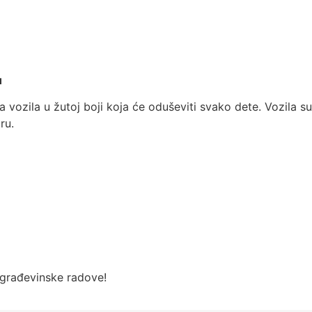
u
ka vozila u žutoj boji koja će oduševiti svako dete. Vozila 
ru.
 građevinske radove!