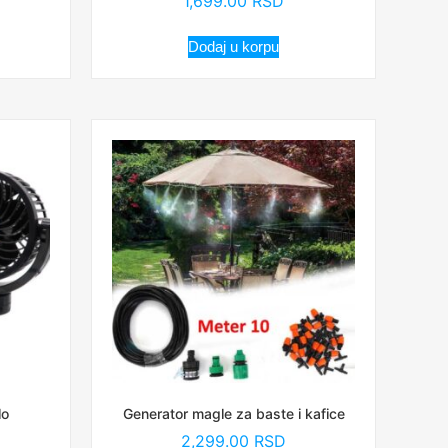
1,699.00
RSD
Dodaj u korpu
lo
Generator magle za baste i kafice
2,299.00
RSD