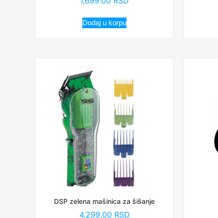
1,699.00
RSD
Dodaj u korpu
DSP zelena mašinica za šišanje
4,299.00
RSD