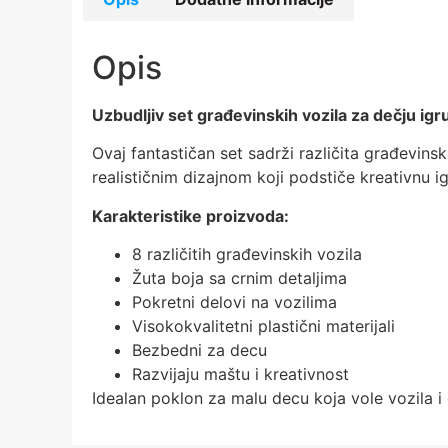
Opis
Uzbudljiv set građevinskih vozila za dečju igr
Ovaj fantastičan set sadrži različita građevins
realističnim dizajnom koji podstiče kreativnu ig
Karakteristike proizvoda:
8 različitih građevinskih vozila
Žuta boja sa crnim detaljima
Pokretni delovi na vozilima
Visokokvalitetni plastični materijali
Bezbedni za decu
Razvijaju maštu i kreativnost
Idealan poklon za malu decu koja vole vozila i