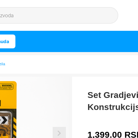
nuda
zila
Set Gradjevi
Konstrukcij
1,399.00
RS