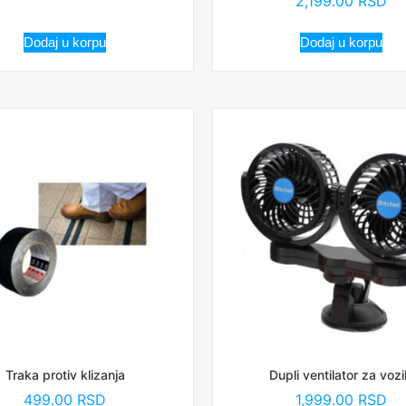
2,199.00
RSD
Dodaj u korpu
Dodaj u korpu
Traka protiv klizanja
Dupli ventilator za vozi
499.00
RSD
1,999.00
RSD