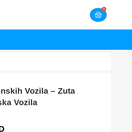
0
nskih Vozila – Zuta
ska Vozila
D