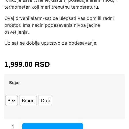
funkcije sata (vreme, datum) poseduje alarm mod, i
termometar koji meri trenutnu temperaturu.
Ovaj drveni alarm-sat ce ulepsati vas dom ili radni
prostor. Ima nacin podesavanja nivoa jacine
osvetljenja.
Uz sat se dobija uputstvo za podesavanje.
1,999.00
RSD
Boja:
Bez
Braon
Crni