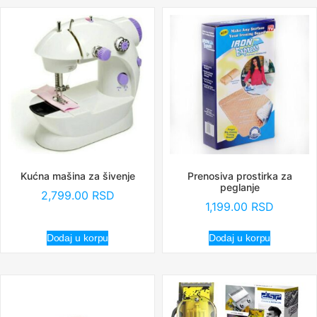
Kućna mašina za šivenje
Prenosiva prostirka za
peglanje
2,799.00
RSD
1,199.00
RSD
Dodaj u korpu
Dodaj u korpu