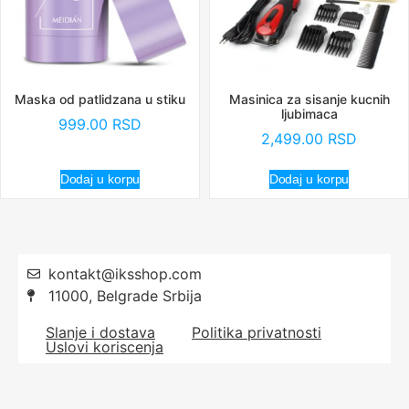
Maska od patlidzana u stiku
Masinica za sisanje kucnih
ljubimaca
999.00
RSD
2,499.00
RSD
Dodaj u korpu
Dodaj u korpu
kontakt@iksshop.com
11000, Belgrade Srbija
Slanje i dostava
Politika privatnosti
Uslovi koriscenja