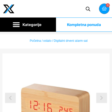
0
Kompletna ponuda
Početna
/
ostalo
/ Digitalni drveni alarm sat