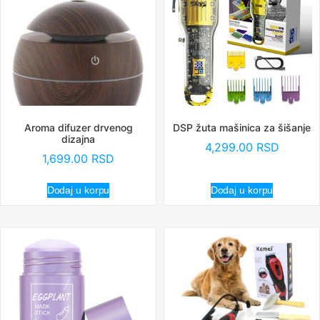
Aroma difuzer drvenog
DSP žuta mašinica za šišanje
dizajna
4,299.00
RSD
1,699.00
RSD
Dodaj u korpu
Dodaj u korpu