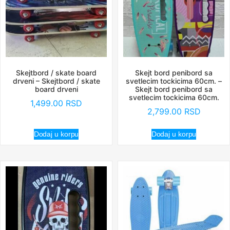
Skejtbord / skate board
Skejt bord penibord sa
drveni – Skejtbord / skate
svetlecim tockicima 60cm. –
board drveni
Skejt bord penibord sa
svetlecim tockicima 60cm.
1,499.00
RSD
2,799.00
RSD
Dodaj u korpu
Dodaj u korpu