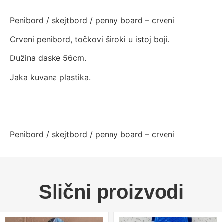
Penibord / skejtbord / penny board – crveni
Crveni penibord, točkovi široki u istoj boji.
Dužina daske 56cm.
Jaka kuvana plastika.
Penibord / skejtbord / penny board – crveni
Slični proizvodi