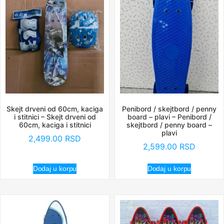
Skejt drveni od 60cm, kaciga
Penibord / skejtbord / penny
i stitnici – Skejt drveni od
board – plavi – Penibord /
60cm, kaciga i stitnici
skejtbord / penny board –
plavi
2,499.00
RSD
2,599.00
RSD
Dodaj u korpu
Dodaj u korpu