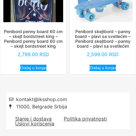
Penibord penny board 60 cm
Penibord skejtbord – panny
– skejt bordstreet king –
board – plavi sa svetlećim –
Penibord penny board 60 cm
Penibord skejtbord – panny
– skejt bordstreet king
board – plavi sa svetlećim
2,799.00
RSD
2,599.00
RSD
Dodaj u korpu
Dodaj u korpu
kontakt@iksshop.com
11000, Belgrade Srbija
Slanje i dostava
Politika privatnosti
Uslovi koriscenja