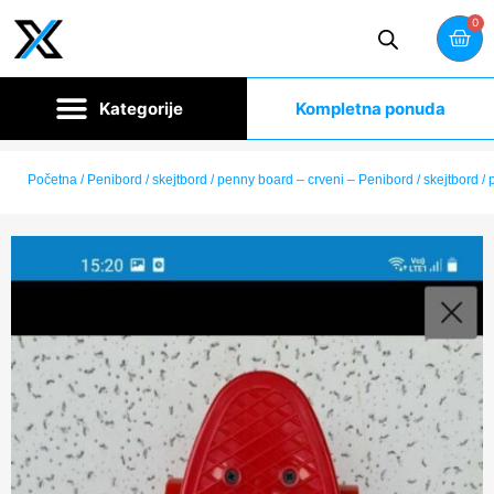
0
Kompletna ponuda
Početna
/ Penibord / skejtbord / penny board – crveni – Penibord / skejtbord /