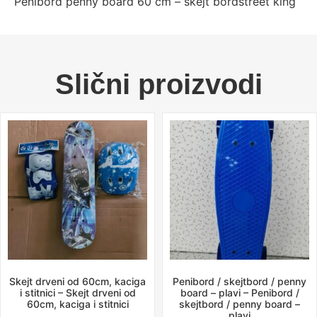
Penibord penny board 60 cm – skejt bordstreet king
Slični proizvodi
Skejt drveni od 60cm, kaciga
Penibord / skejtbord / penny
i stitnici – Skejt drveni od
board – plavi – Penibord /
60cm, kaciga i stitnici
skejtbord / penny board –
plavi