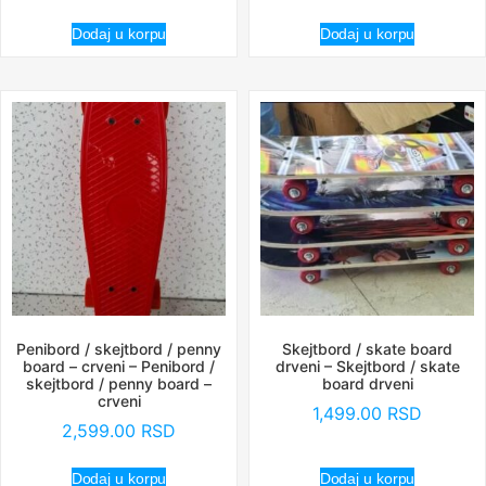
Dodaj u korpu
Dodaj u korpu
Penibord / skejtbord / penny
Skejtbord / skate board
board – crveni – Penibord /
drveni – Skejtbord / skate
skejtbord / penny board –
board drveni
crveni
1,499.00
RSD
2,599.00
RSD
Dodaj u korpu
Dodaj u korpu