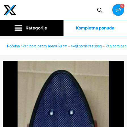
0
Kompletna ponuda
Početna
/ Penibord penny board 60 cm – skejt bordstreet king – Penibord penn