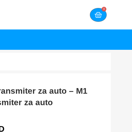
0
ransmiter za auto – M1
smiter za auto
D