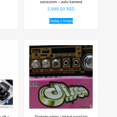
senzorom – auto kamera
2,999.00
RSD
Dodaj u korpu
 x8 –
Digitalni plejer / blutut pojačalo