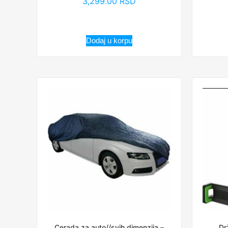
3,299.00
RSD
Dodaj u korpu
Cerada za auto//svih dimenzija –
Dr