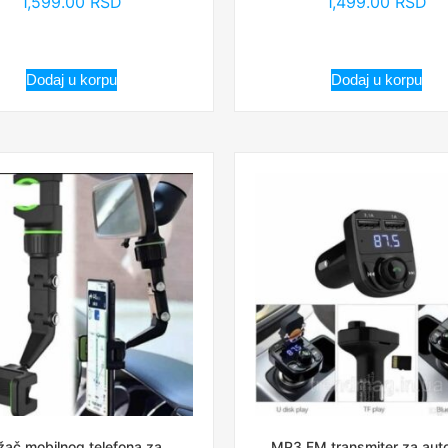
1,599.00
RSD
1,499.00
RSD
Dodaj u korpu
Dodaj u korpu
žač mobilnog telefona za
MP3 FM transmiter za auto