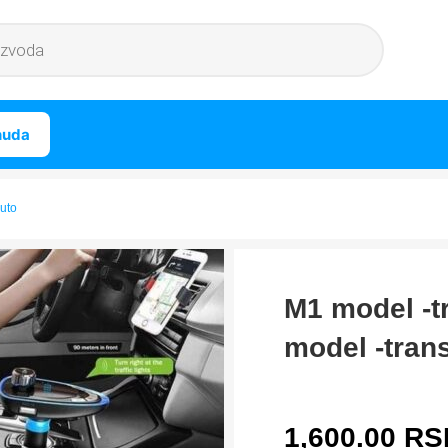
nuda
auto
M1 model -t
model -tran
1,600.00
RS