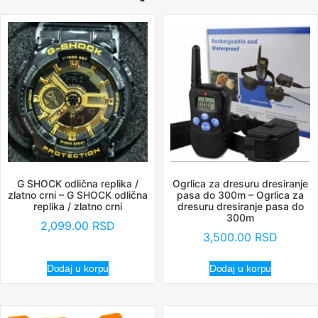
G SHOCK odlična replika /
Ogrlica za dresuru dresiranje
zlatno crni – G SHOCK odlična
pasa do 300m – Ogrlica za
replika / zlatno crni
dresuru dresiranje pasa do
300m
2,099.00
RSD
3,500.00
RSD
Dodaj u korpu
Dodaj u korpu