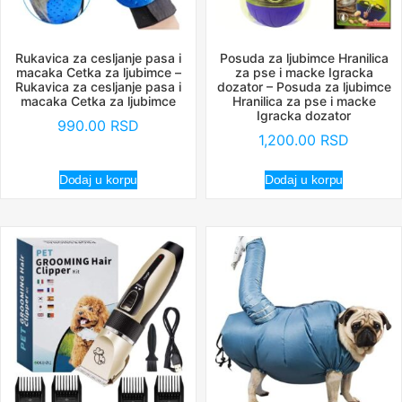
Rukavica za cesljanje pasa i
Posuda za ljubimce Hranilica
macaka Cetka za ljubimce –
za pse i macke Igracka
Rukavica za cesljanje pasa i
dozator – Posuda za ljubimce
macaka Cetka za ljubimce
Hranilica za pse i macke
Igracka dozator
990.00
RSD
1,200.00
RSD
Dodaj u korpu
Dodaj u korpu