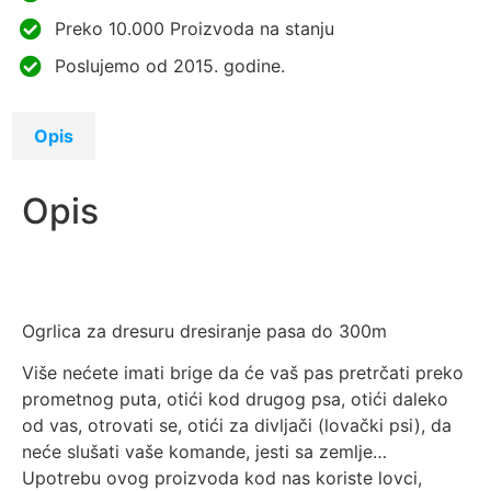
Preko 10.000 Proizvoda na stanju
Poslujemo od 2015. godine.
Opis
Opis
Ogrlica za dresuru dresiranje pasa do 300m
Više nećete imati brige da će vaš pas pretrčati preko
prometnog puta, otići kod drugog psa, otići daleko
od vas, otrovati se, otići za divljači (lovački psi), da
neće slušati vaše komande, jesti sa zemlje…
Upotrebu ovog proizvoda kod nas koriste lovci,