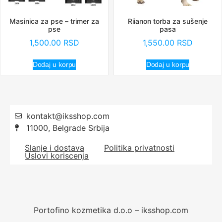
Masinica za pse – trimer za
Riianon torba za sušenje
pse
pasa
1,500.00
RSD
1,550.00
RSD
Dodaj u korpu
Dodaj u korpu
kontakt@iksshop.com
11000, Belgrade Srbija
Slanje i dostava
Politika privatnosti
Uslovi koriscenja
Portofino kozmetika d.o.o – iksshop.com