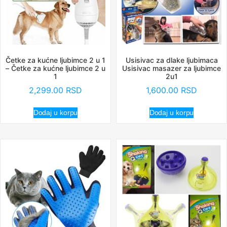
Četke za kućne ljubimce 2 u 1
Usisivac za dlake ljubimaca
– Četke za kućne ljubimce 2 u
Usisivac masazer za ljubimce
1
2u1
2,299.00
RSD
1,600.00
RSD
Dodaj u korpu
Dodaj u korpu