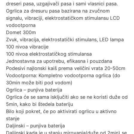
dreseri pasa, uzgajivači pasa i sami vlasnici pasa.
Ogrlica za dresuru pasa bazirana na zvučnom
signalu, vibraciji, elektrostatičkom stimulansu LCD
vodootporna
Domet 300m
Zvuk, vibracija, elektrostatički stimulans, LED lampa
100 nivoa vibracije
100 nivoa elektrostatičkog stimulansa
Jednostavna za upotrebu, efikasna i pouzdana
Podesivi najlonski kaiš prema veličini vrata 20-50cm
Vodootporna: Kompletno vodootporna ogrlica (do
30min može biti pod vodom)
Ogrlica – punjiva baterija
Ogrlica će se sama isključiti ako se ne koristi duže od
5min, kako bi štedela bateriju
Bilo koji pokret, će po
aktivirati ogrlicu u aktivno
stanje
Daljinski – punjiva baterija
Daljinski kada je u stanju mirovanja(duže od 2min) se