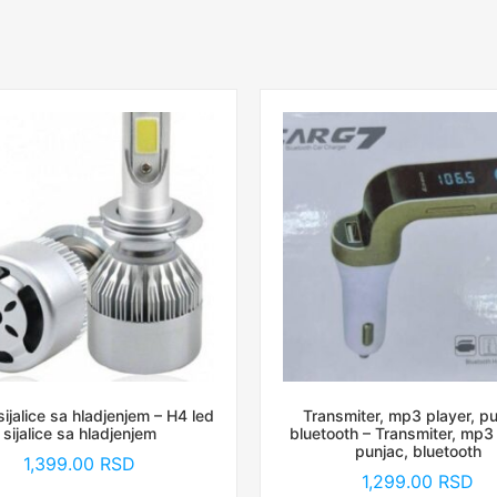
sijalice sa hladjenjem – H4 led
Transmiter, mp3 player, pu
sijalice sa hladjenjem
bluetooth – Transmiter, mp3 
punjac, bluetooth
1,399.00
RSD
1,299.00
RSD