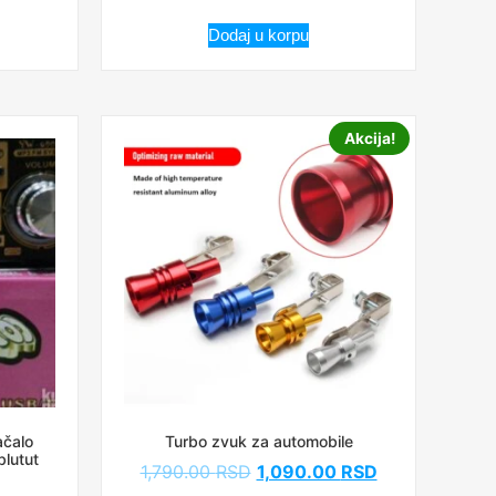
Dodaj u korpu
Akcija!
ačalo
Turbo zvuk za automobile
 blutut
1,790.00
RSD
1,090.00
RSD