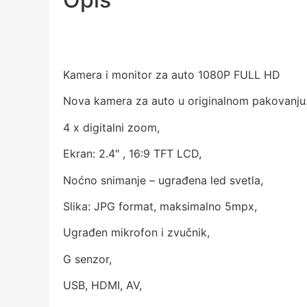
Kamera i monitor za auto 1080P FULL HD
Nova kamera za auto u originalnom pakovanj
4 x digitalni zoom,
Ekran: 2.4″ , 16:9 TFT LCD,
Noćno snimanje – ugrađena led svetla,
Slika: JPG format, maksimalno 5mpx,
Ugrađen mikrofon i zvučnik,
G senzor,
USB, HDMI, AV,