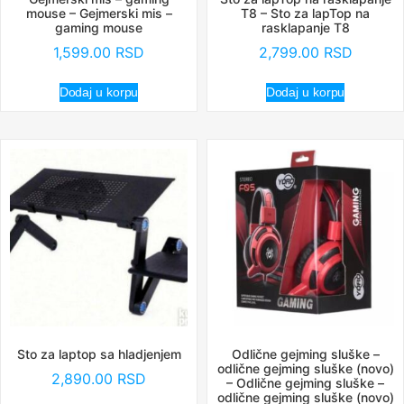
mouse – Gejmerski mis –
T8 – Sto za lapTop na
gaming mouse
rasklapanje T8
1,599.00
RSD
2,799.00
RSD
Dodaj u korpu
Dodaj u korpu
Sto za laptop sa hladjenjem
Odlične gejming sluške –
odlične gejming sluške (novo)
2,890.00
RSD
– Odlične gejming sluške –
odlične gejming sluške (novo)