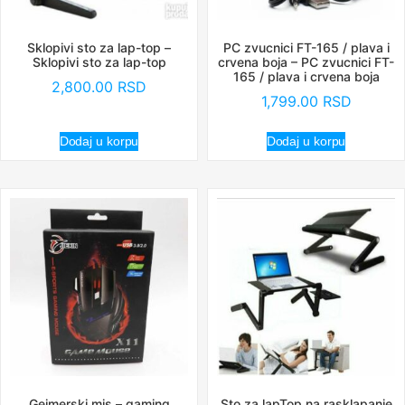
Sklopivi sto za lap-top –
PC zvucnici FT-165 / plava i
Sklopivi sto za lap-top
crvena boja – PC zvucnici FT-
165 / plava i crvena boja
2,800.00
RSD
1,799.00
RSD
Dodaj u korpu
Dodaj u korpu
Gejmerski mis – gaming
Sto za lapTop na rasklapanje