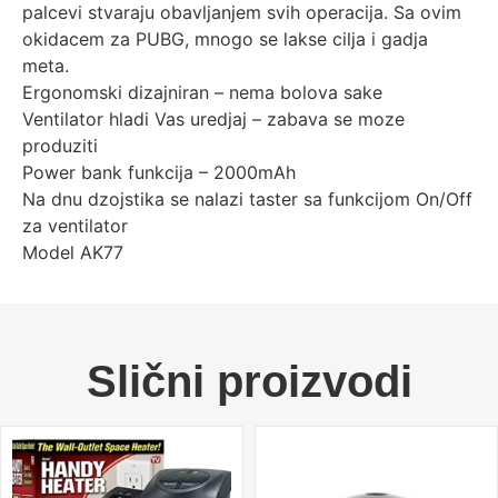
palcevi stvaraju obavljanjem svih operacija. Sa ovim
okidacem za PUBG, mnogo se lakse cilja i gadja
meta.
Ergonomski dizajniran – nema bolova sake
Ventilator hladi Vas uredjaj – zabava se moze
produziti
Power bank funkcija – 2000mAh
Na dnu dzojstika se nalazi taster sa funkcijom On/Off
za ventilator
Model AK77
Slični proizvodi