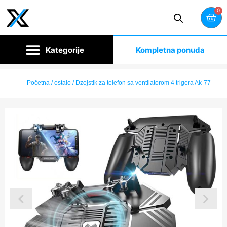
0
Kompletna ponuda
Početna
/
ostalo
/ Dzojstik za telefon sa ventilatorom 4 trigera Ak-77