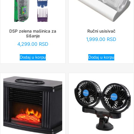
DSP zelena mašinica za
Ručni usisivač
šišanje
1,999.00
RSD
4,299.00
RSD
Dodaj u korpu
Dodaj u korpu