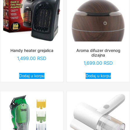
Handy heater grejalica
Aroma difuzer drvenog
dizajna
1,499.00
RSD
1,699.00
RSD
Dodaj u korpu
Dodaj u korpu