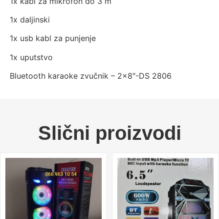
1x kabl za mikrofon do 3 m
1x daljinski
1x usb kabl za punjenje
1x uputstvo
Bluetooth karaoke zvučnik – 2×8″-DS 2806
Slični proizvodi