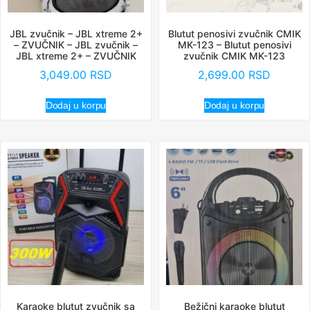
JBL zvučnik – JBL xtreme 2+
Blutut penosivi zvučnik CMIK
– ZVUČNIK – JBL zvučnik –
MK-123 – Blutut penosivi
JBL xtreme 2+ – ZVUČNIK
zvučnik CMIK MK-123
3,049.00
RSD
2,699.00
RSD
Dodaj u korpu
Dodaj u korpu
Karaoke blutut zvučnik sa
Bežični karaoke blutut