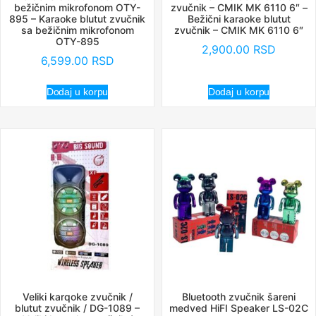
bežičnim mikrofonom OTY-
zvučnik – CMIK MK 6110 6″ –
895 – Karaoke blutut zvučnik
Bežični karaoke blutut
sa bežičnim mikrofonom
zvučnik – CMIK MK 6110 6″
OTY-895
2,900.00
RSD
6,599.00
RSD
Dodaj u korpu
Dodaj u korpu
Veliki karqoke zvučnik /
Bluetooth zvučnik šareni
blutut zvučnik / DG-1089 –
medved HiFI Speaker LS-02C