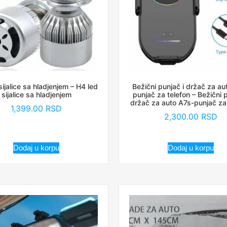
sijalice sa hladjenjem – H4 led
Bežični punjač i držač za au
sijalice sa hladjenjem
punjač za telefon – Bežični p
držač za auto A7s-punjač za
1,399.00
RSD
2,300.00
RSD
Dodaj u korpu
Dodaj u korpu