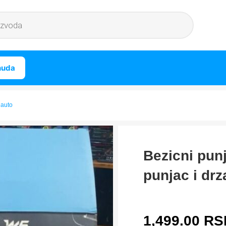
nuda
 auto
Bezicni punj
punjac i drz
1,499.00
RS