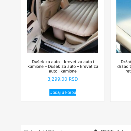
Dušek za auto – krevet za auto i
Držač
kamione – Dušek za auto – krevet za
držac t
auto i kamione
re
3,299.00
RSD
Dodaj u korpu