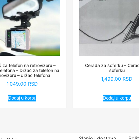
 za telefon na retrovizoru –
Cerada za šoferku – Cera
elefona – Držač za telefon na
šoferku
trovizoru – držac telefona
1,499.00
RSD
1,049.00
RSD
Dodaj u korpu
Dodaj u korpu
Slanje i dostava
Poli