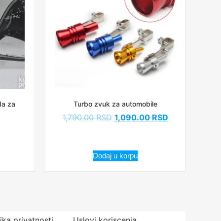
da za
Turbo zvuk za automobile
1,790.00
RSD
1,090.00
RSD
Dodaj u korpu
tika privatnosti
Uslovi koriscenja