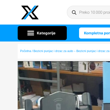
Kompletna po
Početna
/ Bezicni punjac i drzac za auto – Bezicni punjac i drzac za