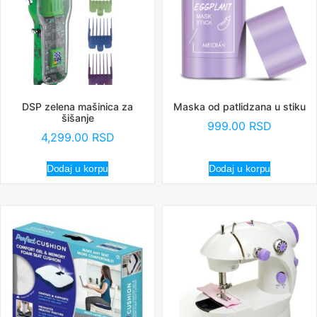
DSP zelena mašinica za
Maska od patlidzana u stiku
šišanje
999.00
RSD
4,299.00
RSD
Dodaj u korpu
Dodaj u korpu