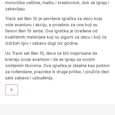
motoričke veštine, maštu i kreativnost, dok se igraju i
zabavljaju.
Track set Ben 10 je savršena igračka za decu koja
vole avanturu i akciju, a posebno za one koji su
fanovi Ben 10 serije. Ova igračka je izrađena od
kvalitetnih materijala koji su sigurni za decu i koji će
izdržati igru i zabavu dugi niz godina.
Uz Track set Ben 10, deca će biti inspirisana da
kreiraju svoje avanture i da se igraju sa svojim
omiljenim likovima. Ova igračka je idealna kao poklon
za rođendane, praznike ili druge prilike, i pružiće deci
sate zabave i uzbuđenja.