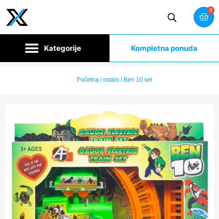
0
Kompletna ponuda
Početna
/
ostalo
/ Ben 10 set