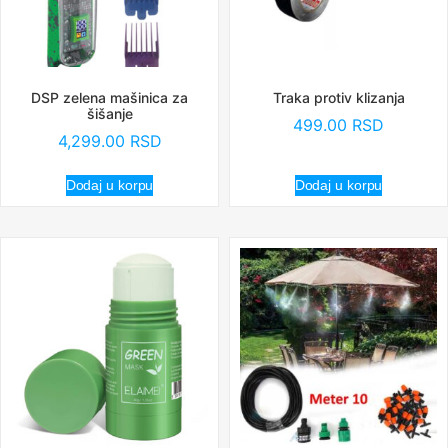
DSP zelena mašinica za
Traka protiv klizanja
šišanje
499.00
RSD
4,299.00
RSD
Dodaj u korpu
Dodaj u korpu