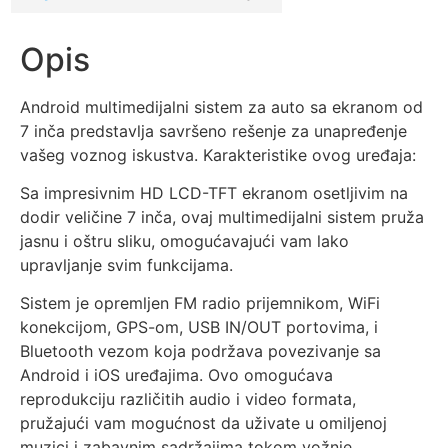
Opis
Android multimedijalni sistem za auto sa ekranom od
7 inča predstavlja savršeno rešenje za unapređenje
vašeg voznog iskustva. Karakteristike ovog uređaja:
Sa impresivnim HD LCD-TFT ekranom osetljivim na
dodir veličine 7 inča, ovaj multimedijalni sistem pruža
jasnu i oštru sliku, omogućavajući vam lako
upravljanje svim funkcijama.
Sistem je opremljen FM radio prijemnikom, WiFi
konekcijom, GPS-om, USB IN/OUT portovima, i
Bluetooth vezom koja podržava povezivanje sa
Android i iOS uređajima. Ovo omogućava
reprodukciju različitih audio i video formata,
pružajući vam mogućnost da uživate u omiljenoj
muzici i zabavnim sadržajima tokom vožnje.