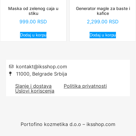
Maska od zelenog caja u
Generator magle za baste i
stiku
kafice
999.00
RSD
2,299.00
RSD
Dodaj u korpu
Dodaj u korpu
kontakt@iksshop.com
11000, Belgrade Srbija
Slanje i dostava
Politika privatnosti
Uslovi koriscenja
Portofino kozmetika d.o.o – iksshop.com