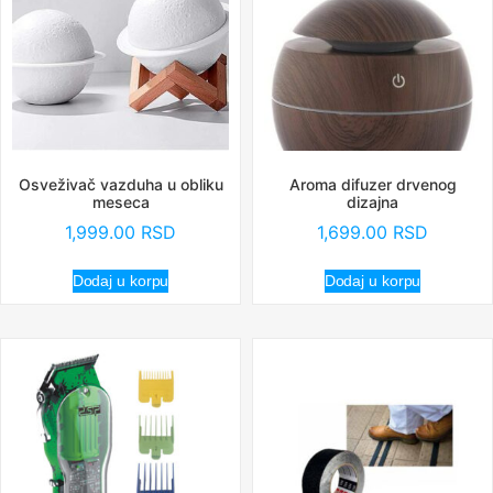
Osveživač vazduha u obliku
Aroma difuzer drvenog
meseca
dizajna
1,999.00
RSD
1,699.00
RSD
Dodaj u korpu
Dodaj u korpu