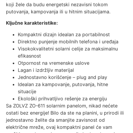
koji žele da budu energetski nezavisni tokom
putovanja, kampovanja ili u hitnim situacijama.
Ključne karakteristike:
Kompaktni dizajn idealan za portabilnost
Direktno punjenje mobilnih telefona i uređaja
Visokokvalitetni solarni celije za maksimalnu
efikasnost
Otpornost na vremenske uslove
Lagan i izdržljiv materijal
Jednostavno korišćenje – plug and play
Idealan za kampovanje, putovanja, hitne
situacije
Ekološki prihvatljivo rešenje za energiju
Sa ZOLVZ ZO-611 solarnim panelom, nikad nećete
ostati bez energije! Bilo da ste na planini, u prirodi ili
jednostavno želite da smanjite zavisnost od
električne mreže, ovaj kompaktni panel će vam