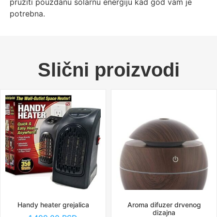
pružiti pouzdanu solarnu energiju kad god vam je
potrebna.
Slični proizvodi
Handy heater grejalica
Aroma difuzer drvenog
dizajna