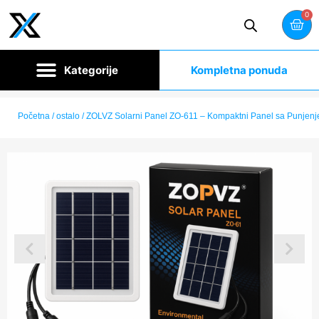
0
Kompletna ponuda
Početna
/
ostalo
/ ZOLVZ Solarni Panel ZO-611 – Kompaktni Panel sa Punjenj