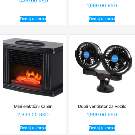
1,499.00
RSD
1,699.00
RSD
Dodaj u korpu
Dodaj u korpu
Mini elektični kamin
Dupli ventilator za vozilo
2,699.00
RSD
1,999.00
RSD
Dodaj u korpu
Dodaj u korpu