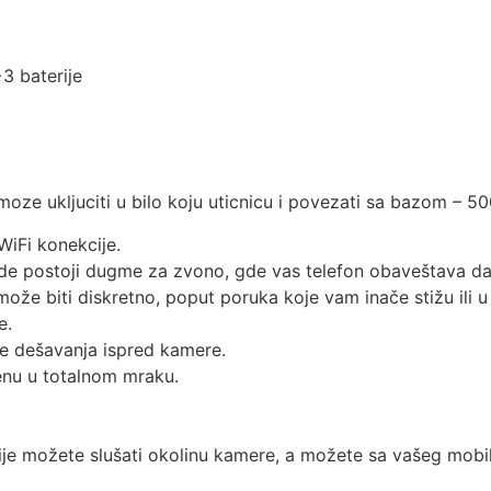
3 baterije
ze ukljuciti u bilo koju uticnicu i povezati sa bazom – 50
WiFi konekcije.
ovde postoji dugme za zvono, gde vas telefon obaveštava d
že biti diskretno, poput poruka koje vam inače stižu ili u
e.
te dešavanja ispred kamere.
enu u totalnom mraku.
je možete slušati okolinu kamere, a možete sa vašeg mobi