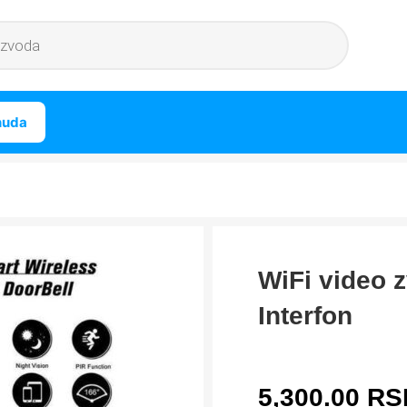
nuda
WiFi video 
Interfon
5,300.00
RS