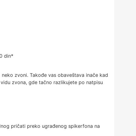
0 din*
a neko zvoni. Takođe vas obaveštava inače kad
 vidu zvona, gde tačno razlikujete po natpisu
lnog pričati preko ugrađenog spikerfona na