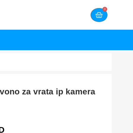
0
zvono za vrata ip kamera
D