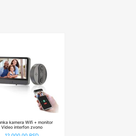
unka kamera Wifi + monitor
Video interfon zvono
12,000.00
RSD