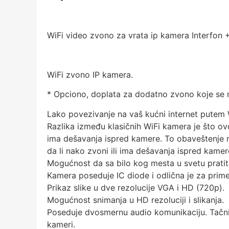
WiFi video zvono za vrata ip kamera Interfon +
WiFi zvono IP kamera.
* Opciono, doplata za dodatno zvono koje se mo
Lako povezivanje na vaš kućni internet putem 
Razlika između klasičnih WiFi kamera je što 
ima dešavanja ispred kamere. To obaveštenje mo
da li nako zvoni ili ima dešavanja ispred kamer
Mogućnost da sa bilo kog mesta u svetu prati
Kamera poseduje IC diode i odlična je za prim
Prikaz slike u dve rezolucije VGA i HD (720p).
Mogućnost snimanja u HD rezoluciji i slikanja.
Poseduje dvosmernu audio komunikaciju. Tačni
kameri.