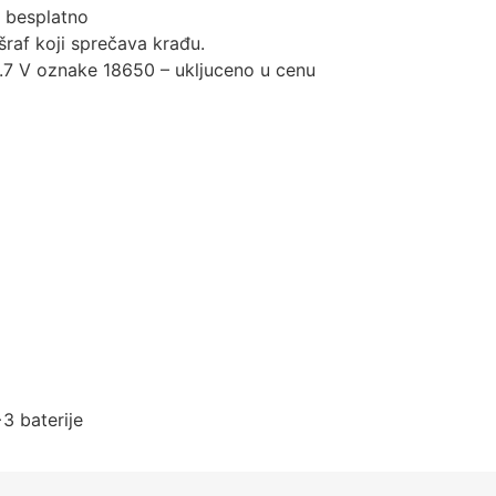
a besplatno
šraf koji sprečava krađu.
 3.7 V oznake 18650 – ukljuceno u cenu
3 baterije