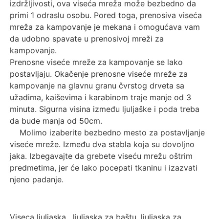
izdržljivosti, ova viseća mreža može bezbedno da
primi 1 odraslu osobu. Pored toga, prenosiva viseća
mreža za kampovanje je mekana i omogućava vam
da udobno spavate u prenosivoj mreži za
kampovanje.
Prenosne viseće mreže za kampovanje se lako
postavljaju. Okačenje prenosne viseće mreže za
kampovanje na glavnu granu čvrstog drveta sa
užadima, kaiševima i karabinom traje manje od 3
minuta. Sigurna visina između ljuljaške i poda treba
da bude manja od 50cm.
Molimo izaberite bezbedno mesto za postavljanje
viseće mreže. Između dva stabla koja su dovoljno
jaka. Izbegavajte da grebete viseću mrežu oštrim
predmetima, jer će lako pocepati tkaninu i izazvati
njeno padanje.
Viseca ljuljaska , ljuljaska za baštu, ljuljaska za