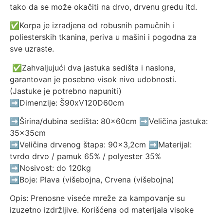
tako da se može okačiti na drvo, drvenu gredu itd.
✅Korpa je izradjena od robusnih pamučnih i
poliesterskih tkanina, periva u mašini i pogodna za
sve uzraste.
✅Zahvaljujući dva jastuka sedišta i naslona,
garantovan je posebno visok nivo udobnosti.
(Jastuke je potrebno napuniti)
➡️Dimenzije: Š90xV120D60cm
➡️Širina/dubina sedišta: 80x60cm ➡️Veličina jastuka:
35x35cm
➡️Veličina drvenog štapa: 90×3,2cm ➡️Materijal:
tvrdo drvo / pamuk 65% / polyester 35%
➡️Nosivost: do 120kg
➡️Boje: Plava (višebojna, Crvena (višebojna)
Opis: Prenosne viseće mreže za kampovanje su
izuzetno izdržljive. Korišćena od materijala visoke