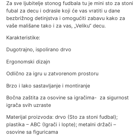
Za sve ljubitelje stonog fudbala tu je mini sto za stoni
fubal za decu i odrasle koji će vas vratiti u dane
bezbrižnog detinjstva i omogućiti zabavu kako za
vaše mališane tako i za vas, „Veliku“ decu.
Karakteristike:
Dugotrajno, ispolirano drvo
Ergonomski dizajn
Odlično za igru u zatvorenom prostoru
Brzo i lako sastavljanje i montiranje
Bočna zaštita za osovine sa igračima- za sigurnost
igrača svih uzraste
Materijal proizvoda: drvo (Sto za stoni fudbal);
plastika – ABC (Igrači i lopte); metalni držači –
osovine sa figuricama