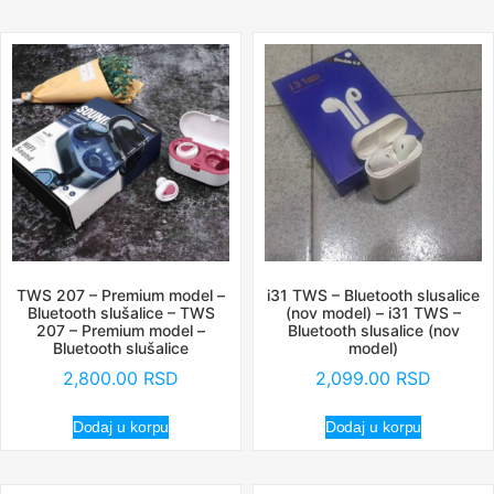
TWS 207 – Premium model –
i31 TWS – Bluetooth slusalice
Bluetooth slušalice – TWS
(nov model) – i31 TWS –
207 – Premium model –
Bluetooth slusalice (nov
Bluetooth slušalice
model)
2,800.00
RSD
2,099.00
RSD
Dodaj u korpu
Dodaj u korpu