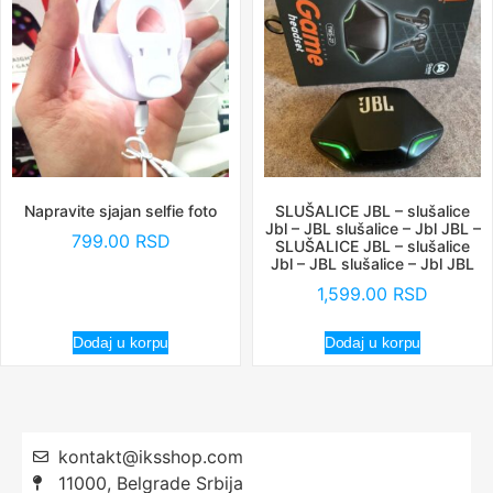
Napravite sjajan selfie foto
SLUŠALICE JBL – slušalice
Jbl – JBL slušalice – Jbl JBL –
799.00
RSD
SLUŠALICE JBL – slušalice
Jbl – JBL slušalice – Jbl JBL
1,599.00
RSD
Dodaj u korpu
Dodaj u korpu
kontakt@iksshop.com
11000, Belgrade Srbija