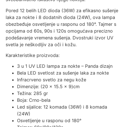
Pored 12 belih LED dioda (36W) za efikasno sušenje
laka za nokte i 8 dodatnih dioda (24W), ova lampa
obezbeđuje osvetljenje u rasponu od 180°. Tajmer s
opcijama od 60s, 90s i 120s omogućava precizno
podešavanje vremena sušenja. Dvostruki izvor UV
svetla je neškodljiv za oči i kožu.
Karakteristike proizvoda:
3 u 1 UV LED lampa za nokte – Panda dizajn
Bela LED svetlost za sušenje laka za nokte
Infracrveno svetlo za negu kože
Dimenzije: (20 x 15.5 x 9)cm
Težina: 285 gr
Boja: Crno-bela
Led sijalice: 12 komada (36W) i 8 komada
(24W)
Osvetljenje u rasponu od 180°