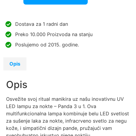
Dostava za 1 radni dan
Preko 10.000 Proizvoda na stanju
Poslujemo od 2015. godine.
Opis
Opis
Osvežite svoj ritual manikira uz našu inovativnu UV
LED lampu za nokte – Panda 3 u 1. Ova
multifunkcionalna lampa kombinuje belu LED svetlost
za sušenje laka za nokte, infracrveno svetlo za negu
kože, i simpatični dizajn pande, pružajući vam
sveobuhvatno iskustvo njege noktiju.