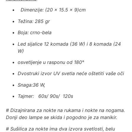
Dimenzije: (20 x 15.5 x 9)cm
Težina: 285 gr
Boja: crno-bela
Led sijalice 12 komada (36 W) i 8 komada (24
W)
osvetljenje u rasponu od 180°
Dvostruki izvor UV svetla neće oštetiti vaše oči
Snaga:36 W,
Tajmer: 60s/ 90s/ 120s
# Dizajnirana za nokte na rukama i nokte na nogama.
Donji deo lampe se skida i pogodno je za manikir.
# Sušilica za nokte ima dva izvora svetlosti, belu