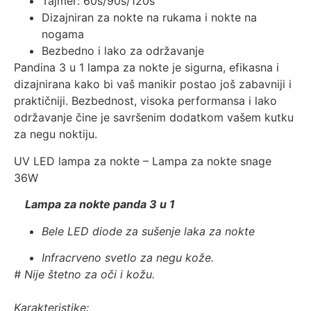
Tajmer: 60s/90s/120s
Dizajniran za nokte na rukama i nokte na
nogama
Bezbedno i lako za održavanje
Pandina 3 u 1 lampa za nokte je sigurna, efikasna i
dizajnirana kako bi vaš manikir postao još zabavniji i
praktičniji. Bezbednost, visoka performansa i lako
održavanje čine je savršenim dodatkom vašem kutku
za negu noktiju.
UV LED lampa za nokte – Lampa za nokte snage
36W
Lampa za nokte panda 3 u 1
Bele LED diode za sušenje laka za nokte
Infracrveno svetlo za negu kože.
# Nije štetno za oči i kožu.
Karakteristike
: