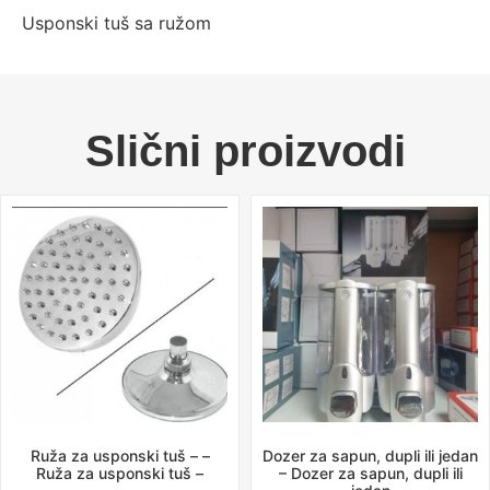
Usponski tuš sa ružom
Slični proizvodi
Ruža za usponski tuš – –
Dozer za sapun, dupli ili jedan
Ruža za usponski tuš –
– Dozer za sapun, dupli ili