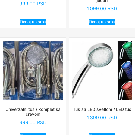
jedan
999.00
RSD
1,099.00
RSD
Dodaj u korpu
Dodaj u korpu
Univerzalni tus / komplet sa
Tuš sa LED svetlom / LED tuš
crevom
1,399.00
RSD
999.00
RSD