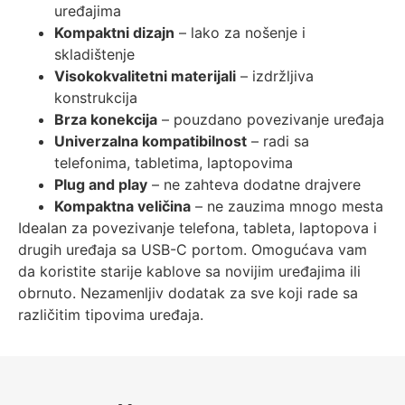
uređajima
Kompaktni dizajn
– lako za nošenje i
skladištenje
Visokokvalitetni materijali
– izdržljiva
konstrukcija
Brza konekcija
– pouzdano povezivanje uređaja
Univerzalna kompatibilnost
– radi sa
telefonima, tabletima, laptopovima
Plug and play
– ne zahteva dodatne drajvere
Kompaktna veličina
– ne zauzima mnogo mesta
Idealan za povezivanje telefona, tableta, laptopova i
drugih uređaja sa USB-C portom. Omogućava vam
da koristite starije kablove sa novijim uređajima ili
obrnuto. Nezamenljiv dodatak za sve koji rade sa
različitim tipovima uređaja.