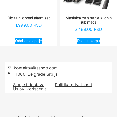
Digitalni drveni alarm sat
Masinica za sisanje kucnih
ljubimaca
1,999.00
RSD
2,499.00
RSD
Odaberite opcije
Dodaj u korpu
kontakt@iksshop.com
11000, Belgrade Srbija
Slanje i dostava
Politika privatnosti
Uslovi koriscenja