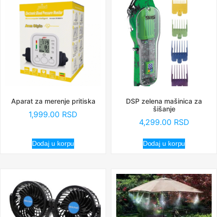
Aparat za merenje pritiska
DSP zelena mašinica za
šišanje
1,999.00
RSD
4,299.00
RSD
Dodaj u korpu
Dodaj u korpu