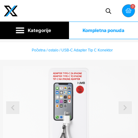
0
Kompletna ponuda
Početna
/
ostalo
/ USB-C Adapter Tip C Konektor