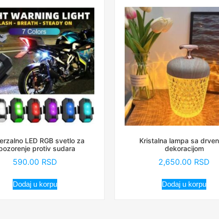
erzalno LED RGB svetlo za
Kristalna lampa sa drve
pozorenje protiv sudara
dekoracijom
590.00
RSD
2,650.00
RSD
Dodaj u korpu
Dodaj u korpu