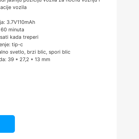
acije vozila
ja: 3.7V110mAh
60 ​​minuta
ati kada treperi
enje: tip-c
no svetlo, brzi blic, spori blic
da: 39 * 27,2 * 13 mm