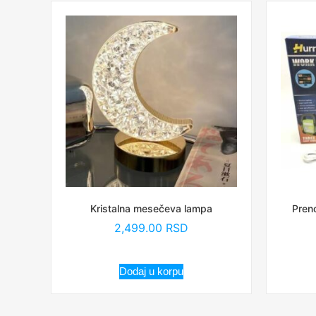
Kristalna mesečeva lampa
Preno
2,499.00
RSD
Dodaj u korpu