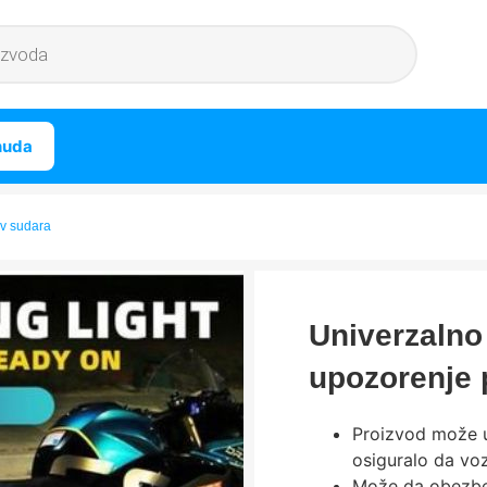
nuda
iv sudara
Univerzalno
upozorenje 
Proizvod može uč
osiguralo da voz
Može da obezbedi