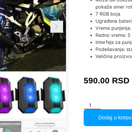
pokaže smer rot
7 RGB boja
Ugrađena bateri
Vreme punjenja: 
Radno vreme: 5 s
Interfejs za punj
Podešavanja: stal
Veličina proizvo
590.00
RSD
Dodaj u korpu