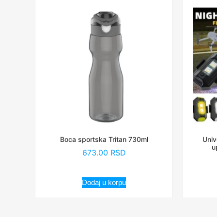
Boca sportska Tritan 730ml
Univ
u
673.00
RSD
Dodaj u korpu