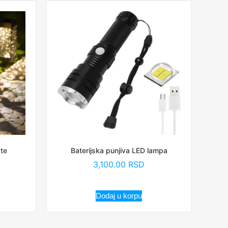
šte
Baterijska punjiva LED lampa
3,100.00
RSD
Dodaj u korpu