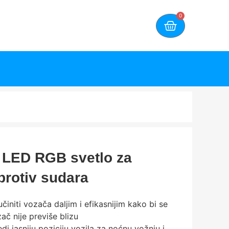
0
 LED RGB svetlo za
protiv sudara
initi vozača daljim i efikasnijim kako bi se
ač nije previše blizu
 jasniju poziciju vozila za noćnu vožnju i