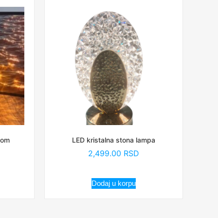
nom
LED kristalna stona lampa
2,499.00
RSD
Dodaj u korpu