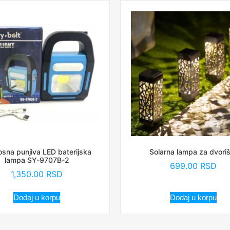
sna punjiva LED baterijska
Solarna lampa za dvori
lampa SY-9707B-2
699.00
RSD
1,350.00
RSD
Dodaj u korpu
Dodaj u korpu