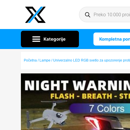
Kompletna po
Početna
/
Lampe
/ Univerzalno LED RGB svetlo za upozorenje prot