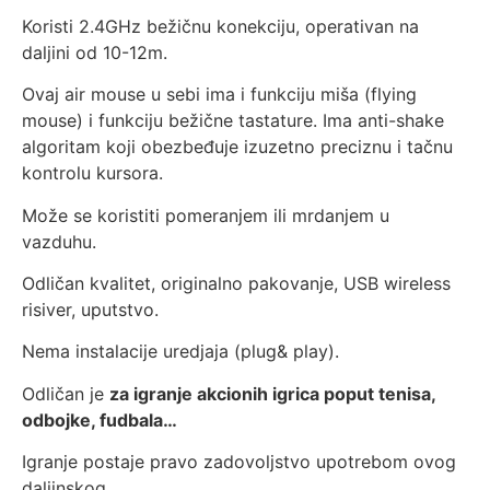
Koristi 2.4GHz bežičnu konekciju, operativan na
daljini od 10-12m.
Ovaj air mouse u sebi ima i funkciju miša (flying
mouse) i funkciju bežične tastature. Ima anti-shake
algoritam koji obezbeđuje izuzetno preciznu i tačnu
kontrolu kursora.
Može se koristiti pomeranjem ili mrdanjem u
vazduhu.
Odličan kvalitet, originalno pakovanje, USB wireless
risiver, uputstvo.
Nema instalacije uredjaja (plug& play).
Odličan je
za igranje akcionih igrica poput tenisa,
odbojke, fudbala…
Igranje postaje pravo zadovoljstvo upotrebom ovog
daljinskog.