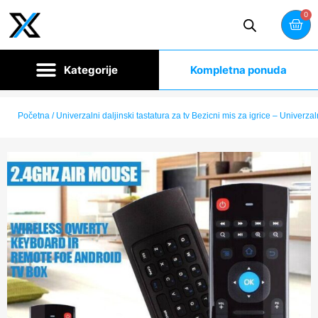
0
Kompletna ponuda
Početna
/ Univerzalni daljinski tastatura za tv Bezicni mis za igrice – Univerzaln