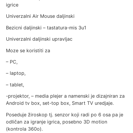
igrice
Univerzalni Air Mouse daljinski
Bezicni daljinski – tastatura-mis 3u1
Univerzalni daljinski upravljac
Moze se koristiti za
– PC,
– laptop,
– tablet,
-projektor, – media plejer a namenski je dizajniran za
Android tv box, set-top box, Smart TV uredjaje.
Poseduje žiroskop tj. senzor koji radi po 6 osa pa je
odličan za igranje igrica, posebno 3D motion
(kontrola 360o).