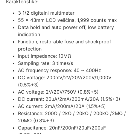
Karakteristike:
3 1/2 digitalni multimetar
55 x 43mm LCD veličina, 1,999 counts max
Data hold and auto power off, low battery
indication
Function, restorable fuse and shockproof
protection
Input impedance: 10MΩ
Sampling rate: 3 times/s
AC frequency response: 40 ~ 400Hz
DC voltage: 200mV/2V/20V/200V/1,000V
(0.5%+3)
AC voltage: 2V/20V/750V (0.8%+5)
DC current: 20uA/2mA/200mA/20A (1.5%+3)
AC current: 2mA/200mA/20A (1.5%+5)
Resistance: 200Ω / 2kΩ / 20kΩ / 200kΩ /2MΩ /
20MΩ (0.8%+3)
Capacitance: 20nF/200nF/20uF/200uF