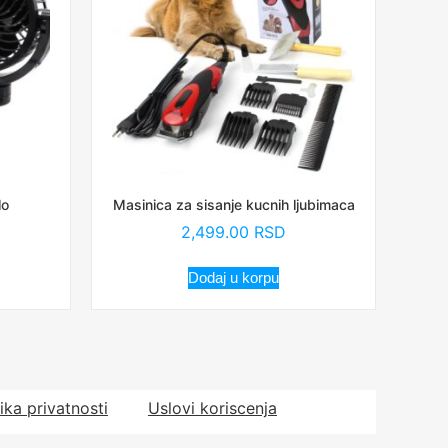
lo
Masinica za sisanje kucnih ljubimaca
2,499.00
RSD
Dodaj u korpu
tika privatnosti
Uslovi koriscenja