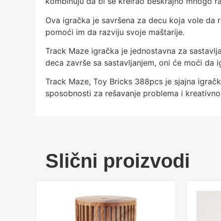
kombinuju da bi se kreirao beskrajno mnogo razl
Ova igračka je savršena za decu koja vole da ra
pomoći im da razviju svoje maštarije.
Track Maze igračka je jednostavna za sastavlj
deca završe sa sastavljanjem, oni će moći da ig
Track Maze, Toy Bricks 388pcs je sjajna igračka
sposobnosti za rešavanje problema i kreativno
Slični proizvodi