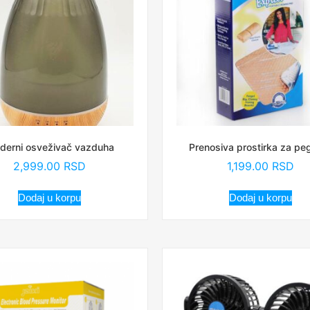
derni osveživač vazduha
Prenosiva prostirka za peg
2,999.00
RSD
1,199.00
RSD
Dodaj u korpu
Dodaj u korpu