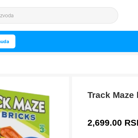
nuda
Track Maze 
2,699.00
RS