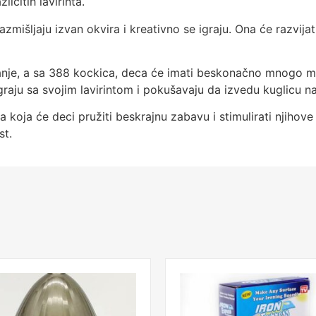
ičitih lavirinta.
zmišljaju izvan okvira i kreativno se igraju. Ona će razvij
anje, a sa 388 kockica, deca će imati beskonačno mnogo mog
raju sa svojim lavirintom i pokušavaju da izvedu kuglicu na
 koja će deci pružiti beskrajnu zabavu i stimulirati njihove
st.