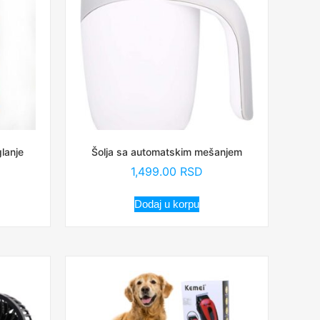
lanje
Šolja sa automatskim mešanjem
1,499.00
RSD
Dodaj u korpu