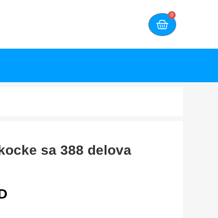
0
kocke sa 388 delova
D