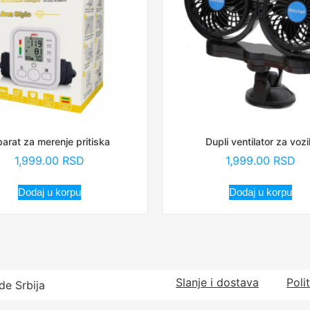
arat za merenje pritiska
Dupli ventilator za vozi
1,999.00
RSD
1,999.00
RSD
Dodaj u korpu
Dodaj u korpu
Slanje i dostava
Poli
de Srbija