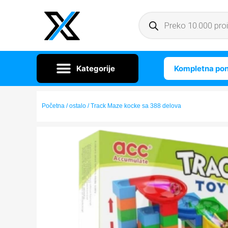
Kompletna po
Početna
/
ostalo
/ Track Maze kocke sa 388 delova