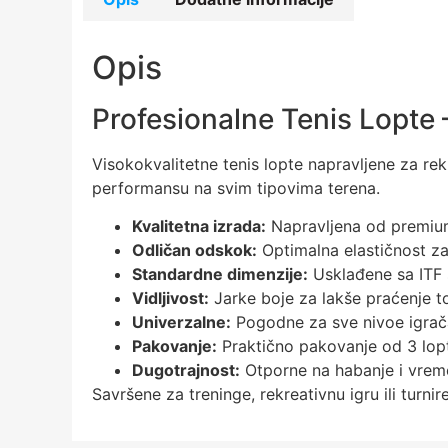
Opis
Profesionalne Tenis Lopte
Visokokvalitetne tenis lopte napravljene za rek
performansu na svim tipovima terena.
Kvalitetna izrada:
Napravljena od premium
Odličan odskok:
Optimalna elastičnost z
Standardne dimenzije:
Usklađene sa ITF
Vidljivost:
Jarke boje za lakše praćenje t
Univerzalne:
Pogodne za sve nivoe igrač
Pakovanje:
Praktično pakovanje od 3 lop
Dugotrajnost:
Otporne na habanje i vrem
Savršene za treninge, rekreativnu igru ili turnir