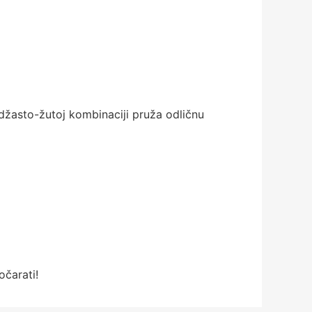
ndžasto-žutoj kombinaciji pruža odličnu
očarati!