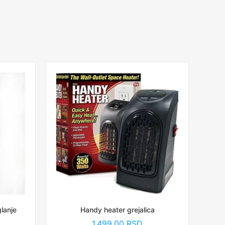
lanje
Handy heater grejalica
1,499.00
RSD