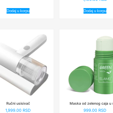
Dodaj u korpu
Dodaj u korpu
Ručni usisivač
Maska od zelenog caja u 
1,999.00
RSD
999.00
RSD