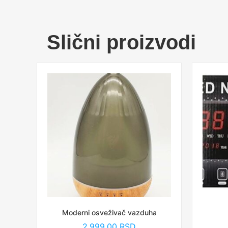
Slični proizvodi
Moderni osveživač vazduha
2,999.00
RSD