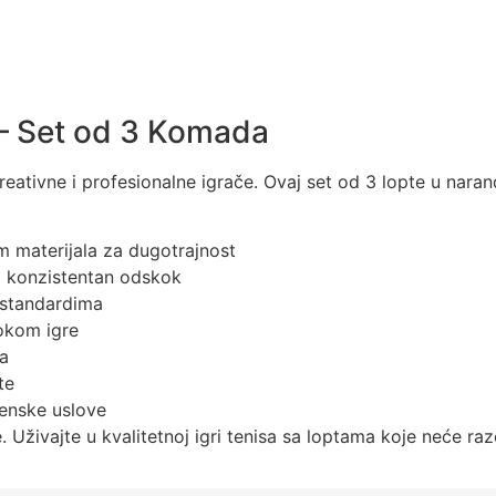
 – Set od 3 Komada
reativne i profesionalne igrače. Ovaj set od 3 lopte u nara
 materijala za dugotrajnost
a konzistentan odskok
 standardima
okom igre
a
te
enske uslove
e. Uživajte u kvalitetnoj igri tenisa sa loptama koje neće raz