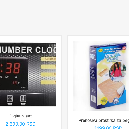
Digitalni sat
Prenosiva prostirka za peg
2,699.00
RSD
1,199.00
RSD