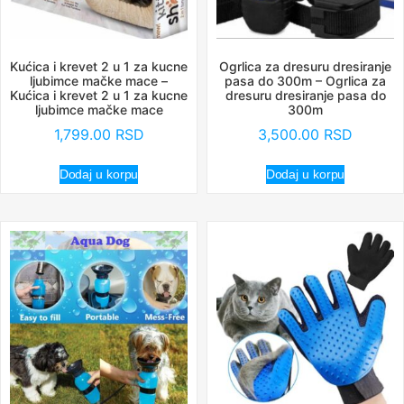
Kućica i krevet 2 u 1 za kucne
Ogrlica za dresuru dresiranje
ljubimce mačke mace –
pasa do 300m – Ogrlica za
Kućica i krevet 2 u 1 za kucne
dresuru dresiranje pasa do
ljubimce mačke mace
300m
1,799.00
RSD
3,500.00
RSD
Dodaj u korpu
Dodaj u korpu