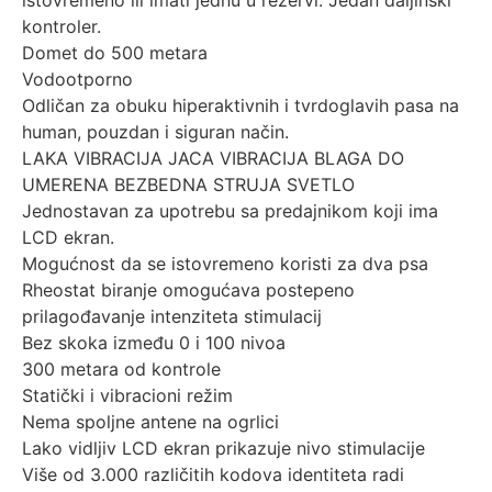
kontroler.
Domet do 500 metara
Vodootporno
Odličan za obuku hiperaktivnih i tvrdoglavih pasa na
human, pouzdan i siguran način.
LAKA VIBRACIJA JACA VIBRACIJA BLAGA DO
UMERENA BEZBEDNA STRUJA SVETLO
Jednostavan za upotrebu sa predajnikom koji ima
LCD ekran.
Mogućnost da se istovremeno koristi za dva psa
Rheostat biranje omogućava postepeno
prilagođavanje intenziteta stimulacij
Bez skoka između 0 i 100 nivoa
300 metara od kontrole
Statički i vibracioni režim
Nema spoljne antene na ogrlici
Lako vidljiv LCD ekran prikazuje nivo stimulacije
Više od 3.000 različitih kodova identiteta radi