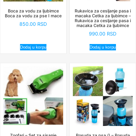
Boca za vodu za ljubimce
Rukavica za cesljanje pasa i
Boca za vodu za pse I mace
macaka Cetka za ljubimce –
Rukavica za cesljanje pasa i
850.00
RSD
macaka Cetka za ljubimce
990.00
RSD
Dodaj u korpu
Dodaj u korpu
Zoofari – Set za sisanje
Posuda za psa () – Posuda