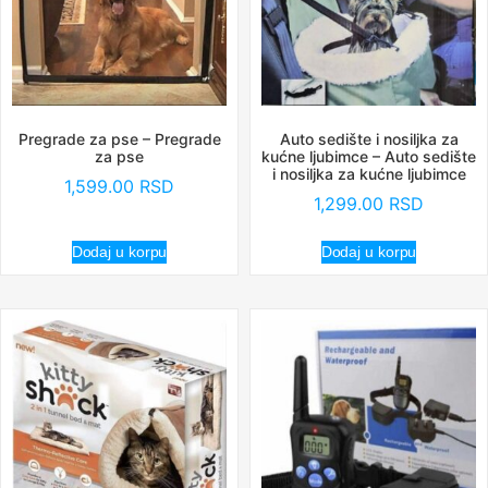
Pregrade za pse – Pregrade
Auto sedište i nosiljka za
za pse
kućne ljubimce – Auto sedište
i nosiljka za kućne ljubimce
1,599.00
RSD
1,299.00
RSD
Dodaj u korpu
Dodaj u korpu