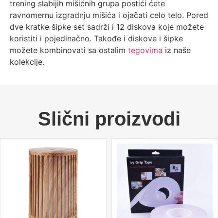
trening slabijih mišićnih grupa postići ćete
ravnomernu izgradnju mišića i ojačati celo telo. Pored
dve kratke šipke set sadrži i 12 diskova koje možete
koristiti i pojedinačno. Takođe i diskove i šipke
možete kombinovati sa ostalim
tegovima
iz naše
kolekcije.
Slični proizvodi