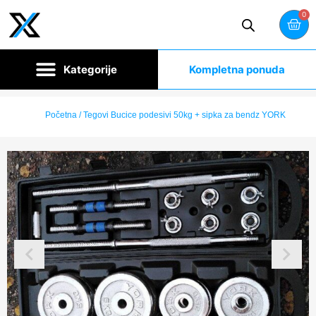
0
Kompletna ponuda
Početna
/ Tegovi Bucice podesivi 50kg + sipka za bendz YORK