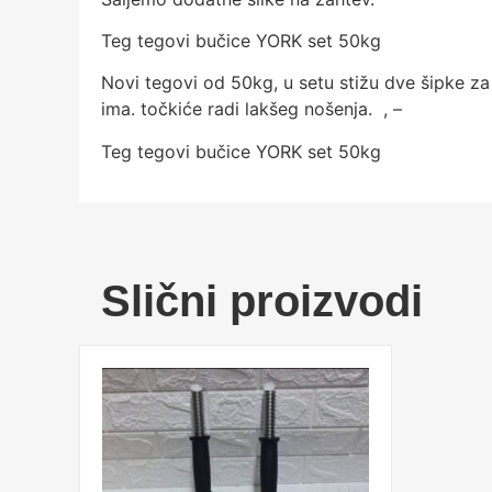
Teg tegovi bučice YORK set 50kg
Novi tegovi od 50kg, u setu stižu dve šipke za
ima. točkiće radi lakšeg nošenja. , –
Teg tegovi bučice YORK set 50kg
Slični proizvodi