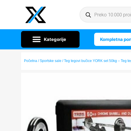
Kompletna po
Početna
/
Sportske sale
/ Teg tegovi bučice YORK set 50kg – Teg t