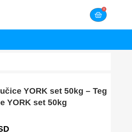
0
bučice YORK set 50kg – Teg
ce YORK set 50kg
SD