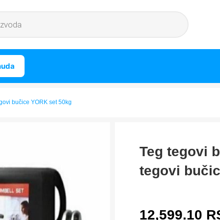
nuda
egovi bučice YORK set 50kg
Teg tegovi 
tegovi buči
12,599.10
R