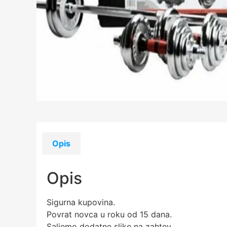
Opis
Opis
Sigurna kupovina.
Povrat novca u roku od 15 dana.
Saljemo dodatne slike na zahtev.