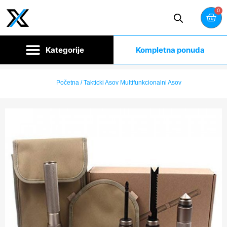
0
Kompletna ponuda
Početna
/ Takticki Asov Multifunkcionalni Asov