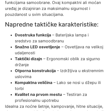
funkcijama samoobrane. Ovaj kompaktni ali moćan
uređaj je dizajniran za maksimalnu sigurnost i
pouzdanost u svim situacijama.
Napredne taktičke karakteristike:
Dvostruka funkcija
– Baterijska lampa i
sredstvo za samoodbranu
Snažno LED osvetljenje
– Osvetljava na velikoj
udaljenosti
Taktički dizajn
– Ergonomski oblik za sigurno
držanje
Otporna konstrukcija
– Izdržljiva u ekstremnim
uslovima
Kompaktna veličina
– Lako se nosi u džepu ili
torbi
Kvalitet na prvom mestu
– Testiran za
profesionalnu upotrebu
Idealna za noćne šetnje, kampovanje, hitne situacije,