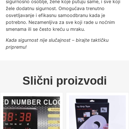
sigurnosno osoblje, žene koje putuju same, i sve koji
žele dodatnu sigurnost. Omogućava trenutno
osvetljavanje i efikasnu samoodbranu kada je
potrebno. Nezamenljiva za sve koji rade u noćnim
smenama ili se često kreću u mraku.
Kada sigurnost nije slučajnost – birajte taktičku
pripremu!
Slični proizvodi