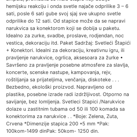
hemijsku reakciju i onda svetle najače odprilike 3 – 6
sati, posle 6 sati gube svoj sjaj sve ukupno svetle
odprilike do 12 sati. Od stapice može da se napravi
narukvica sa konektorom koji se dobija u paketu.
Idealno za zurke, svadbe, proslave, rodjendan, noc
vestica, dekoraciju itd. Paket Sadržaj: Svetleći Štapići
+ Konektori. Idealni za dekoraciju, kreativnu igru, ili
pravljenje narukvice, ogrlica, aksesoara za žurke •
Savršeno za pravljenje posebne atmosfere za slavlja,
koncerte, scenske nastupe, kampovanja, rejv,
roštiljanja sa prijateljima, venčanja, diskoteke . . .
Bezbedno, ekološki proizvod. Napravljeno od
plastike, posebne izrade radi izdržljivost. Otporno na
savijanje, bez lomljenja. Svetleci Stapici /Narukvice
dolaze u zastitnim tubama od 50 ili 100 komada sa
konektorima za narukvice . . *Boje: Zelena, Zuta,
Crvena *Dimenzije stapica 200 *5 mm *Pak:
100kom-1499 dinPak: 50kom- 1250 din.