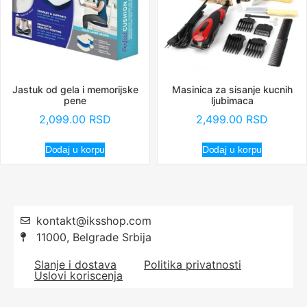
Jastuk od gela i memorijske
Masinica za sisanje kucnih
pene
ljubimaca
2,099.00
RSD
2,499.00
RSD
Dodaj u korpu
Dodaj u korpu
kontakt@iksshop.com
11000, Belgrade Srbija
Slanje i dostava
Politika privatnosti
Uslovi koriscenja