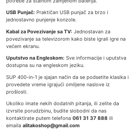
potrebe za stalnom zamjenom baterija.
USB Punjač:
Praktičan USB punjač za brzo i
jednostavno punjenje konzole.
Kabal za Povezivanje sa TV:
Jednostavan za
povezivanje sa televizorom kako biste igrali igre na
većem ekranu.
Uputstvo na Engleskom:
Sve informacije i uputstva
dostupna su na engleskom jeziku.
SUP 400-in-1 je sjajan način da se podsetite klasika i
provedete vreme igrajući omiljene naslove iz
prošlosti.
Ukoliko imate nekih dodatnih pitanja, ili zelite da
izvrsite porudzbinu, budite slobodni da nas
kontaktirate putem telefona
061 31 37 888
ili
emaila
alitakoshop@gmail.com