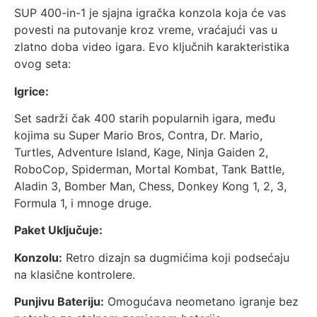
SUP 400-in-1 je sjajna igračka konzola koja će vas
povesti na putovanje kroz vreme, vraćajući vas u
zlatno doba video igara. Evo ključnih karakteristika
ovog seta:
Igrice:
Set sadrži čak 400 starih popularnih igara, među
kojima su Super Mario Bros, Contra, Dr. Mario,
Turtles, Adventure Island, Kage, Ninja Gaiden 2,
RoboCop, Spiderman, Mortal Kombat, Tank Battle,
Aladin 3, Bomber Man, Chess, Donkey Kong 1, 2, 3,
Formula 1, i mnoge druge.
Paket Uključuje:
Konzolu:
Retro dizajn sa dugmićima koji podsećaju
na klasične kontrolere.
Punjivu Bateriju:
Omogućava neometano igranje bez