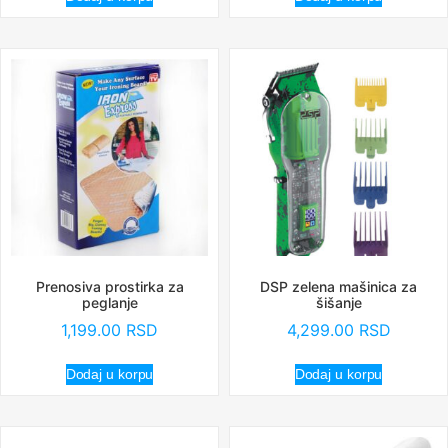
Prenosiva prostirka za
DSP zelena mašinica za
peglanje
šišanje
1,199.00
RSD
4,299.00
RSD
Dodaj u korpu
Dodaj u korpu