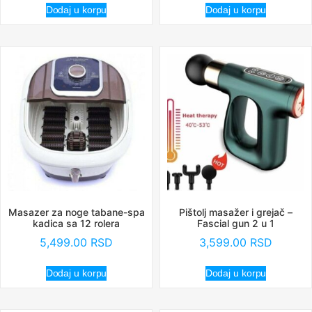
Dodaj u korpu
Dodaj u korpu
Masazer za noge tabane-spa
Pištolj masažer i grejač –
kadica sa 12 rolera
Fascial gun 2 u 1
5,499.00
RSD
3,599.00
RSD
Dodaj u korpu
Dodaj u korpu