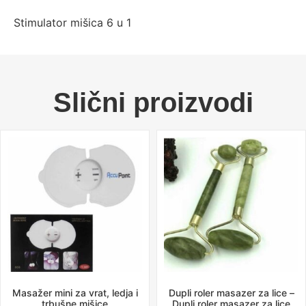
Stimulator mišica 6 u 1
Slični proizvodi
Masažer mini za vrat, ledja i
Dupli roler masazer za lice –
trbušne mišice
Dupli roler masazer za lice