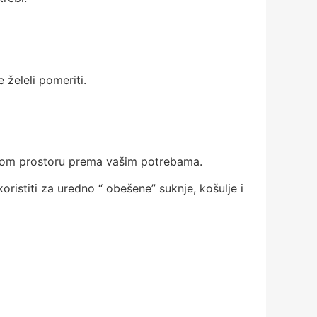
te želeli pomeriti.
vorenom prostoru prema vašim potrebama.
oristiti za uredno “ obešene” suknje, košulje i