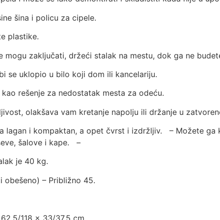
sine šina i policu za cipele.
ste plastike.
se mogu zaključati, držeći stalak na mestu, dok ga ne bude
 bi se uklopio u bilo koji dom ili kancelariju.
alan kao rešenje za nedostatak mesta za odeću.
ljivost, olakšava vam kretanje napolju ili držanje u zat
ra lagan i kompaktan, a opet čvrst i izdržljiv. – Možete ga k
ševe, šalove i kape. –
talak je 40 kg.
ti obešeno) – Približno 45.
x 62,5/118 x 33/37,5 cm