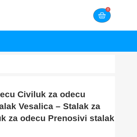
0
decu Civiluk za odecu
alak Vesalica – Stalak za
uk za odecu Prenosivi stalak