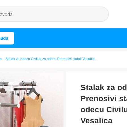
nuda
a – Stalak za odecu Civiluk za odecu Prenosivi stalak Vesalica
Stalak za o
Prenosivi st
odecu Civil
Vesalica