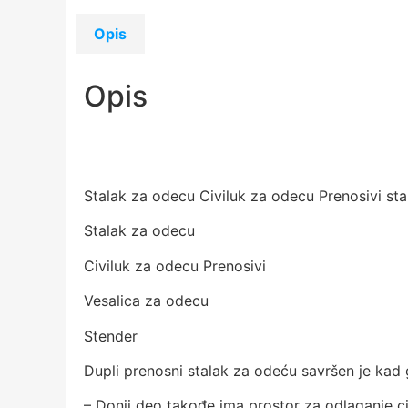
Opis
Opis
Stalak za odecu Civiluk za odecu Prenosivi sta
Stalak za odecu
Civiluk za odecu Prenosivi
Vesalica za odecu
Stender
Dupli prenosni stalak za odeću savršen je ka
– Donji deo takođe ima prostor za odlaganje ci