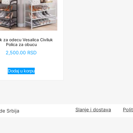
k za odecu Vesalica Civiluk
Polica za obucu
2,500.00
RSD
Dodaj u korpu
Slanje i dostava
Poli
de Srbija