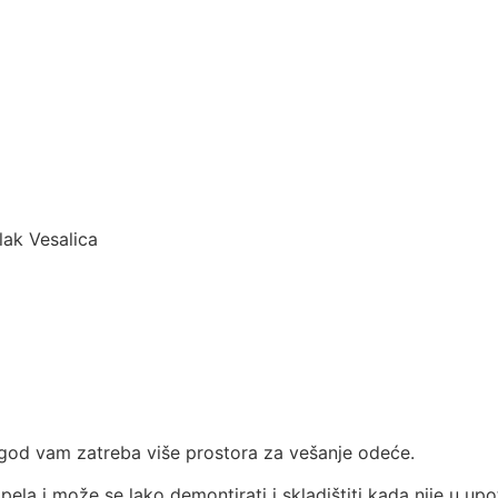
lak Vesalica
d god vam zatreba više prostora za vešanje odeće.
pela i može se lako demontirati i skladištiti kada nije u up