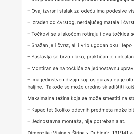
– Ovaj izvrsni stalak za odeću ima podesive vi
– Izrađen od čvrstog, nerđajućeg matala i čvr
– Točkovi se s lakoćom rotiraju i dva točkica 
– Snažan je i čvrst, ali i vrlo ugodan oku i lepo
– Sastavlja se brzo i lako, praktičan je i ide
– Montiran se na točkiće za jednostavnu uprav
– Ima jedinstven dizajn koji osigurava da je ult
haljine. Takođe se može uredno skladištiti kai
Maksimalna težina koja se može smestiti na s
– Kapacitet (koliko odevnih predmeta može bi
– Jednostavna montaža, nije potreban alat.
Dimenzije (Visina x Širina x Dubina): 131/141 