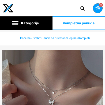
0
Kompletna ponuda
Početna
/ Srebrni lančić sa priveskom leptira (Komplet)