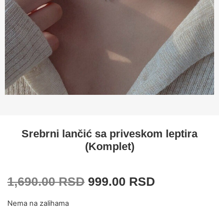
Srebrni lančić sa priveskom leptira
(Komplet)
1,690.00
RSD
999.00
RSD
Nema na zalihama